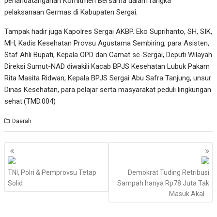
penandatanganan Komitmen Bersama dalam rangka
pelaksanaan Germas di Kabupaten Sergai.
Tampak hadir juga Kapolres Sergai AKBP. Eko Suprihanto, SH, SIK,
MH, Kadis Kesehatan Provsu Agustama Sembiring, para Asisten,
Staf Ahli Bupati, Kepala OPD dan Camat se-Sergai, Deputi Wilayah
Direksi Sumut-NAD diwakili Kacab BPJS Kesehatan Lubuk Pakam
Rita Masita Ridwan, Kepala BPJS Sergai Abu Safra Tanjung, unsur
Dinas Kesehatan, para pelajar serta masyarakat peduli lingkungan
sehat.(TMD.004)
Daerah
Navigasi
pos
TNI, Polri & Pemprovsu Tetap
Demokrat Tuding Retribusi
Solid
Sampah hanya Rp78 Juta Tak
Masuk Akal