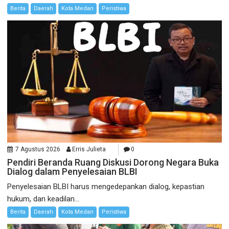
Berita
Daerah
Kota Medan
Peristiwa
7 Agustus 2026
Erris Julieta
0
Pendiri Beranda Ruang Diskusi Dorong Negara Buka
Dialog dalam Penyelesaian BLBI
Penyelesaian BLBI harus mengedepankan dialog, kepastian
hukum, dan keadilan...
Berita
Daerah
Kota Medan
Peristiwa