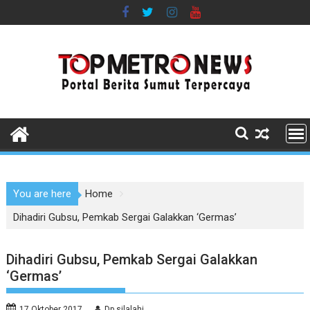
Skip
to
content
You are here
Home
Dihadiri Gubsu, Pemkab Sergai Galakkan ‘Germas’
Dihadiri Gubsu, Pemkab Sergai Galakkan
‘Germas’
17 Oktober 2017
Dp silalahi