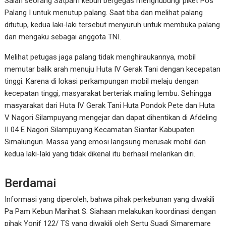
Salah seorang Satpam kebun bergegas menghubungi piket Pos
Palang I untuk menutup palang. Saat tiba dan melihat palang
ditutup, kedua laki-laki tersebut menyuruh untuk membuka palang
dan mengaku sebagai anggota TNI.
Melihat petugas jaga palang tidak menghiraukannya, mobil
memutar balik arah menuju Huta IV Gerak Tani dengan kecepatan
tinggi. Karena di lokasi perkampungan mobil melaju dengan
kecepatan tinggi, masyarakat berteriak maling lembu. Sehingga
masyarakat dari Huta IV Gerak Tani Huta Pondok Pete dan Huta
V Nagori Silampuyang mengejar dan dapat dihentikan di Afdeling
II 04 E Nagori Silampuyang Kecamatan Siantar Kabupaten
Simalungun. Massa yang emosi langsung merusak mobil dan
kedua laki-laki yang tidak dikenal itu berhasil melarikan diri.
Berdamai
Informasi yang diperoleh, bahwa pihak perkebunan yang diwakili
Pa Pam Kebun Marihat S. Siahaan melakukan koordinasi dengan
pihak Yonif 122/ TS yang diwakili oleh Sertu Suadi Simaremare