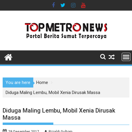
Skip
to
content
You are here
Home
Diduga Maling Lembu, Mobil Xenia Dirusak Massa
Diduga Maling Lembu, Mobil Xenia Dirusak
Massa
29 Desember 2017
Rizaldi Gultom