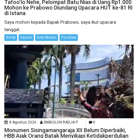
Tafoo’lo Nehe, Pelompat Batu Nias di Uang Rp1.000
Mohon ke Prabowo Diundang Upacara HUT ke-81 RI
di Istana
Saya mohon kepada Bapak Prabowo, saya ikut upacara
tanggal...
Berita
Daerah
Kota Medan
Peristiwa
8 Agustus 2026
SIMBOLON RADJA P
0
Monumen Sisingamangaraja XII Belum Diperbaiki,
HBB Ajak Orang Batak Menyikapi Ketidakperdulian