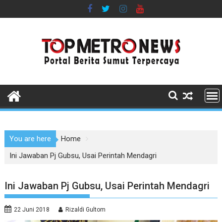
Skip
to
content
You are here
Home
Ini Jawaban Pj Gubsu, Usai Perintah Mendagri
Ini Jawaban Pj Gubsu, Usai Perintah Mendagri
22 Juni 2018
Rizaldi Gultom