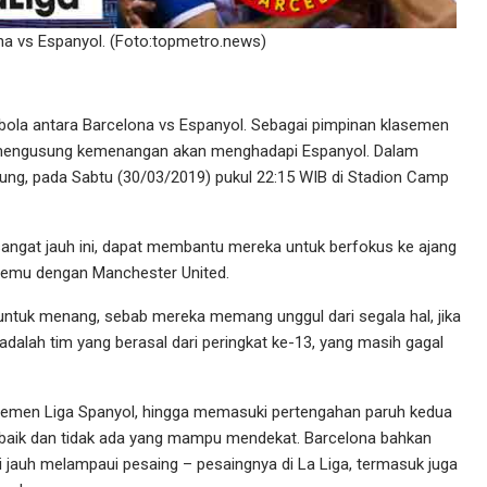
ona vs Espanyol. (Foto:topmetro.news)
bola antara Barcelona vs Espanyol. Sebagai pimpinan klasemen
p mengusung kemenangan akan menghadapi Espanyol. Dalam
sung, pada Sabtu (30/03/2019) pukul 22:15 WIB di Stadion Camp
sangat jauh ini, dapat membantu mereka untuk berfokus ke ajang
temu dengan Manchester United.
 untuk menang, sebab mereka memang unggul dari segala hal, jika
adalah tim yang berasal dari peringkat ke-13, yang masih gagal
semen Liga Spanyol, hingga memasuki pertengahan paruh kedua
rbaik dan tidak ada yang mampu mendekat. Barcelona bahkan
ini jauh melampaui pesaing – pesaingnya di La Liga, termasuk juga