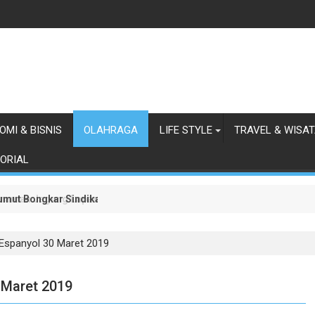
OMI & BISNIS
OLAHRAGA
LIFE STYLE
TRAVEL & WISA
ORIAL
 Sumut Bongkar Sindikat Scamming Internasional di Apartemen Meda
anaman Jagung Lapas Labuhan Ruku
 Espanyol 30 Maret 2019
 Maret 2019