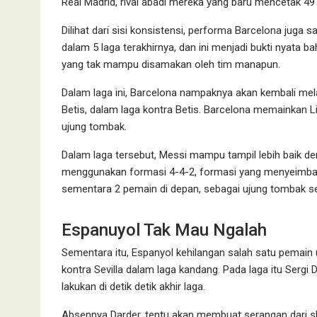
Real Madrid, rival abadi mereka yang baru mencetak 49 
Dilihat dari sisi konsistensi, performa Barcelona ju
dalam 5 laga terakhirnya, dan ini menjadi bukti nyata b
yang tak mampu disamakan oleh tim manapun.
Dalam laga ini, Barcelona nampaknya akan kembali mela
Betis, dalam laga kontra Betis. Barcelona memainkan 
ujung tombak.
Dalam laga tersebut, Messi mampu tampil lebih baik d
menggunakan formasi 4-4-2, formasi yang menyeimbang
sementara 2 pemain di depan, sebagai ujung tombak s
Espanuyol Tak Mau Ngalah
Sementara itu, Espanyol kehilangan salah satu pemain
kontra Sevilla dalam laga kandang. Pada laga itu Sergi
lakukan di detik detik akhir laga.
Absennya Darder, tentu akan membuat serangan dari sk