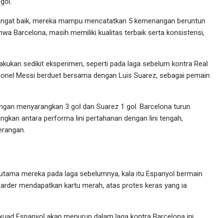
gol.
ga sangat baik, mereka mampu mencatatkan 5 kemenangan beruntun
ahwa Barcelona, masih memiliki kualitas terbaik serta konsistensi,
kukan sedikit eksperimen, seperti pada laga sebelum kontra Real
Lionel Messi berduet bersama dengan Luis Suarez, sebagai pemain
engan menyarangkan 3 gol dan Suarez 1 gol. Barcelona turun
kan antara performa lini pertahanan dengan lini tengah,
erangan.
 utama mereka pada laga sebelumnya, kala itu Espanyol bermain
 Darder mendapatkan kartu merah, atas protes keras yang ia
uad Espanyol akan menurun dalam laga kontra Barcelona ini.