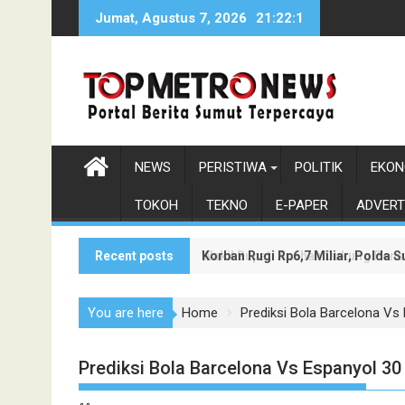
Skip
Jumat, Agustus 7, 2026
21:22:2
to
content
NEWS
PERISTIWA
POLITIK
EKON
TOKOH
TEKNO
E-PAPER
ADVERT
Recent posts
Korban Rugi Rp6,7 Miliar, Polda
Wakil Bupati Asahan Dukung Pen
You are here
Home
Prediksi Bola Barcelona Vs
Prediksi Bola Barcelona Vs Espanyol 30