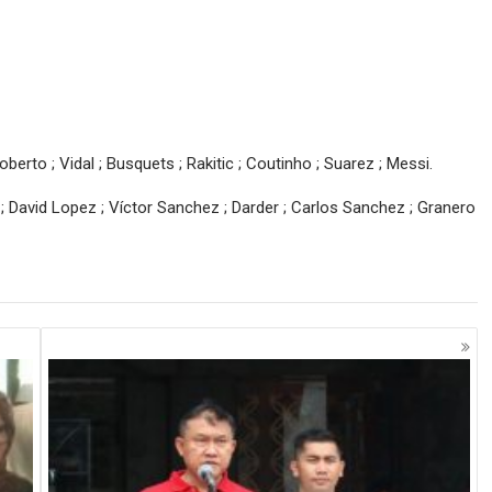
 Roberto ; Vidal ; Busquets ; Rakitic ; Coutinho ; Suarez ; Messi.
; David Lopez ; Víctor Sanchez ; Darder ; Carlos Sanchez ; Granero