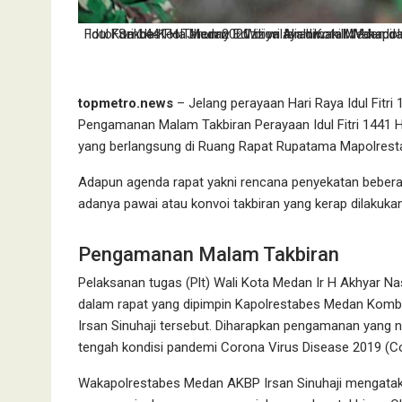
Foto: Sekda Kota Medan Ir Wiriya Alrahman MM hadir dalam rapat Koordinasi Pengamanan Malam Takbiran Perayaan Idul Fitri 1441 H Tahun 2020 di wilayah
topmetro.news
– Jelang perayaan Hari Raya Idul Fitr
Pengamanan Malam Takbiran Perayaan Idul Fitri 1441 
yang berlangsung di Ruang Rapat Rupatama Mapolresta
Adapun agenda rapat yakni rencana penyekatan beberap
adanya pawai atau konvoi takbiran yang kerap dilakuk
Pengamanan Malam Takbiran
Pelaksanan tugas (Plt) Wali Kota Medan Ir H Akhyar Na
dalam rapat yang dipimpin Kapolrestabes Medan Kombe
Irsan Sinuhaji tersebut. Diharapkan pengamanan yang na
tengah kondisi pandemi Corona Virus Disease 2019 (C
Wakapolrestabes Medan AKBP Irsan Sinuhaji mengataka