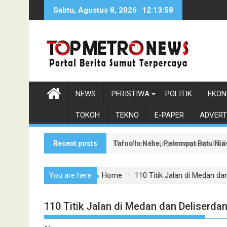
Skip
Sabtu, Agustus 8, 2026
12:14:0
to
content
NEWS
PERISTIWA
POLITIK
EKON
TOKOH
TEKNO
E-PAPER
ADVERT
Recent posts
Tafoo'lo Nehe, Pelompat Batu Ni
Monumen Sisingamangaraja XII Be
You are here
Home
110 Titik Jalan di Medan da
110 Titik Jalan di Medan dan Deliserda