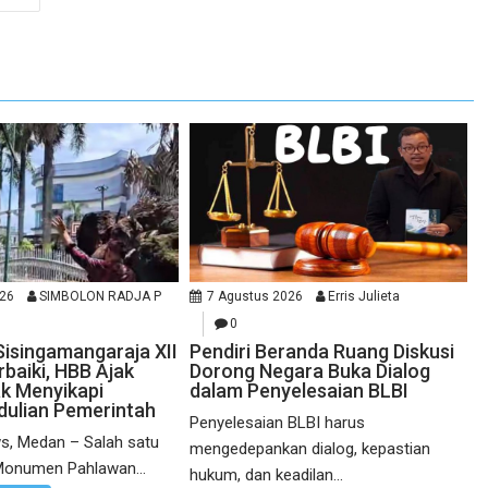
026
SIMBOLON RADJA P
7 Agustus 2026
Erris Julieta
0
singamangaraja XII
Pendiri Beranda Ruang Diskusi
baiki, HBB Ajak
Dorong Negara Buka Dialog
k Menyikapi
dalam Penyelesaian BLBI
dulian Pemerintah
Penyelesaian BLBI harus
s, Medan – Salah satu
mengedepankan dialog, kepastian
Monumen Pahlawan...
hukum, dan keadilan...