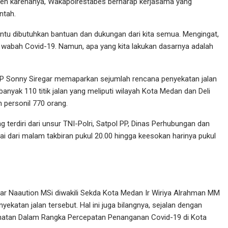
eh karenanya, Wakapolrestabes berharap kerjasama yang
ntah.
Tentu dibutuhkan bantuan dan dukungan dari kita semua. Mengingat,
ya wabah Covid-19. Namun, apa yang kita lakukan dasarnya adalah
BP Sonny Siregar memaparkan sejumlah rencana penyekatan jalan
anyak 110 titik jalan yang meliputi wilayah Kota Medan dan Deli
 personil 770 orang.
g terdiri dari unsur TNI-Polri, Satpol PP, Dinas Perhubungan dan
i dari malam takbiran pukul 20.00 hingga keesokan harinya pukul
hyar Naaution MSi diwakili Sekda Kota Medan Ir Wiriya Alrahman MM
tan jalan tersebut. Hal ini juga bilangnya, sejalan dengan
hatan Dalam Rangka Percepatan Penanganan Covid-19 di Kota