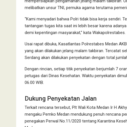
mempersiapkan pengamanan jelang malam takbiran. Ol
melibatkan unsur TNI, pemuka agama terutama pemeri
“Kami menyadari bahwa Polri tidak bisa kerja sendiri. 
tantangan tugas kita saat ini lebih besar karena adan
demi kepentingan masyarakat,” kata Wakapolrestabes.
Usai rapat dibuka, Kasatlantas Polrestabes Medan AK
yang akan dilakukan jelang malam takbiran. Tercatat seb
Serdang akan dilakukan penyekatan dengan total jumlah
Dengan rincian, setiap titik penyekatan berjumlah 7 oran
petugas dari Dinas Kesehatan. Waktu penyekatan dimula
06.00 WIB.
Dukung Penyekatan Jalan
Terkait rencana tersebut, Plt Wali Kota Medan Ir H Ak
mengaku Pemko Medan mendukung penuh rencana penyeka
penegakan Perwal No.11/2020 tentang Karantina Kese