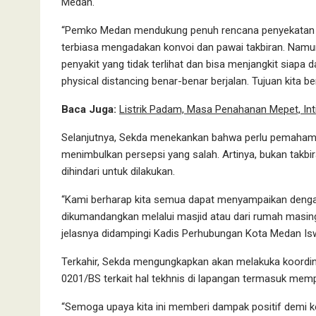
Medan.
“Pemko Medan mendukung penuh rencana penyekatan jal
terbiasa mengadakan konvoi dan pawai takbiran. Namun
penyakit yang tidak terlihat dan bisa menjangkit siapa 
physical distancing benar-benar berjalan. Tujuan kita
Baca Juga:
Listrik Padam, Masa Penahanan Mepet, Int
Selanjutnya, Sekda menekankan bahwa perlu pemahaman 
menimbulkan persepsi yang salah. Artinya, bukan takbi
dihindari untuk dilakukan.
“Kami berharap kita semua dapat menyampaikan dengan 
dikumandangkan melalui masjid atau dari rumah masing
jelasnya didampingi Kadis Perhubungan Kota Medan Is
Terkahir, Sekda mengungkapkan akan melakuka koordin
0201/BS terkait hal tekhnis di lapangan termasuk memp
“Semoga upaya kita ini memberi dampak positif demi