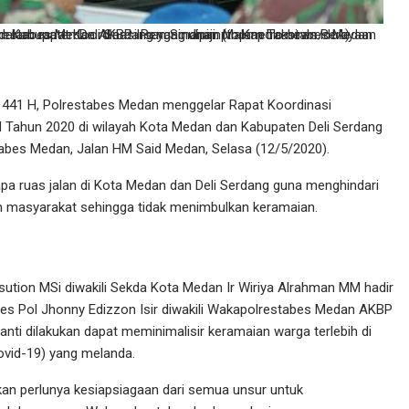
 Kota Medan dan Kabupaten Deli Serdang yang dipimpin Kapolrestabes Medan Kombes Pol Jhonny Edizzon Isir diwakili Wakapolrestabes Medan AKBP Irsan Sinuhaji. (topmetro.news/dok)
i 1441 H, Polrestabes Medan menggelar Rapat Koordinasi
H Tahun 2020 di wilayah Kota Medan dan Kabupaten Deli Serdang
bes Medan, Jalan HM Said Medan, Selasa (12/5/2020).
a ruas jalan di Kota Medan dan Deli Serdang guna menghindari
an masyarakat sehingga tidak menimbulkan keramaian.
sution MSi diwakili Sekda Kota Medan Ir Wiriya Alrahman MM hadir
s Pol Jhonny Edizzon Isir diwakili Wakapolrestabes Medan AKBP
nti dilakukan dapat meminimalisir keramaian warga terlebih di
ovid-19) yang melanda.
n perlunya kesiapsiagaan dari semua unsur untuk