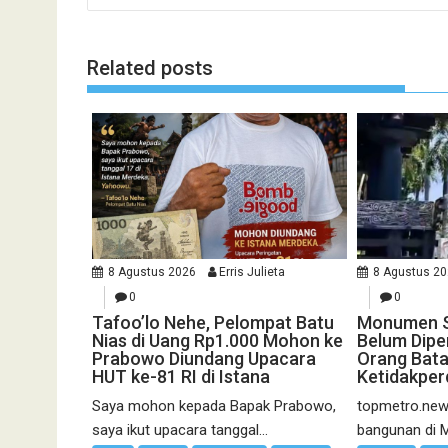
Related posts
8 Agustus 2026
Erris Julieta
8 Agustus 2
0
0
Tafoo’lo Nehe, Pelompat Batu
Monumen Si
Nias di Uang Rp1.000 Mohon ke
Belum Diper
Prabowo Diundang Upacara
Orang Bata
HUT ke-81 RI di Istana
Ketidakper
Saya mohon kepada Bapak Prabowo,
topmetro.new
saya ikut upacara tanggal...
bangunan di 