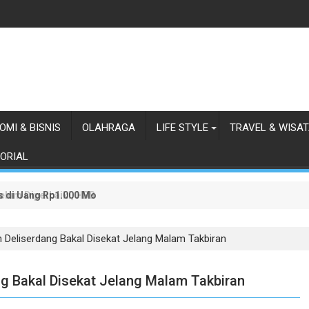
OMI & BISNIS
OLAHRAGA
LIFE STYLE
TRAVEL & WISA
ORIAL
as di Uang Rp1.000 Mohon ke Prabowo Diundang Upacara HUT ke-81 
lum Diperbaiki, HBB Ajak Orang Batak Menyikapi Ketidakperdulian
n Deliserdang Bakal Disekat Jelang Malam Takbiran
ng Bakal Disekat Jelang Malam Takbiran