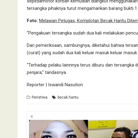
sepedamotor korban kemudian diangkut menggunakan b
tersangka pihaknya turut mengamankan barang bukti 1 un
Foto:
Melawan Petugas, Komplotan Becak Hantu Ditemb
“Pengakuan tersangka sudah dua kali melakukan pencu
Dari pemeriksaan, sambungnya, diketahui bahwa tersa
(curat) yang sudah dua kali keluar masuk keluar masuk
“Terhadap pelaku lainnnya terus diburu dan tersangk
penjara,” tandasnya.
Reporter | Iswandi Nasution
Peristiwa
becak hantu
Navigasi
pos