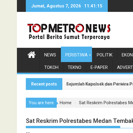
Skip
Jumat, Agustus 7, 2026
11:41:16
to
content
NEWS
PERISTIWA
POLITIK
EKON
TOKOH
TEKNO
E-PAPER
ADVERT
Recent posts
Sejumlah Kapolsek dan Perwira P
Keempat Kalinya Digelar di Samos
You are here
Home
Sat Reskrim Polrestabes M
Sat Reskrim Polrestabes Medan Tembak