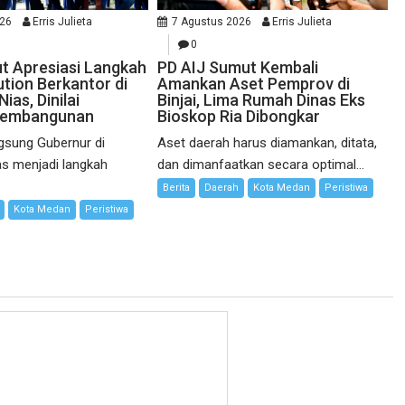
026
Erris Julieta
7 Agustus 2026
Erris Julieta
0
 Apresiasi Langkah
PD AIJ Sumut Kembali
tion Berkantor di
Amankan Aset Pemprov di
ias, Dinilai
Binjai, Lima Rumah Dinas Eks
Pembangunan
Bioskop Ria Dibongkar
gsung Gubernur di
Aset daerah harus diamankan, ditata,
as menjadi langkah
dan dimanfaatkan secara optimal...
Berita
Daerah
Kota Medan
Peristiwa
Kota Medan
Peristiwa