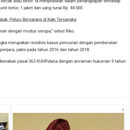
ecak atau betor. Ia menjelaskan dalam penangkapan terhadap
it betor, 1 jaket dan uang tunai Rp. 44.500.
ak, Peluru Bersarang di Kaki Tersangka
rian dengan modus serupa,” sebut Riko.
ngka merupakan residivis kasus pencurian dengan pemberatan
 penjara, yakni pada tahun 2016 dan tahun 2018.
a dikenakan pasal 363 KUHPidana dengan ancaman hukuman 9 tahun