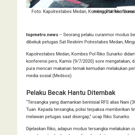
Foto: Kapolrestabes Medan, Kombes Pol Riko Sunarko didampingi Ka
topmetro.news
– Seorang pelaku curanmor modus bec
dibekuk petugas Sat Reskrim Polrestabes Medan, Mingg
Kapolrestabes Medan, Kombes Pol Riko Sunarko didam
konferensi pers, Kamis (9/7/2020) sore mengatakan, d
pura mencari makanan ternak kemudian melakukan penc
media sosial (Medsos).
Pelaku Becak Hantu Ditembak
“Tersangka yang diamankan berinisial RFS alias Nani (
Tuan. Kepada tersangka, polisi terpaksa memberikan 
melawan petugas saat disergap,” ucap Riko Sunarko.
Dijelaskan Riko, adapun modus tersangka melakukan