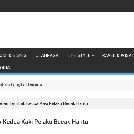
OMI & BISNIS
OLAHRAGA
LIFE STYLE
TRAVEL & WISA
ORIAL
olres Langkat Dimutasi
ir, Festival Tao Toba Joujou 2026 Resmi Dimulai
edan Tembak Kedua Kaki Pelaku Becak Hantu
 Kedua Kaki Pelaku Becak Hantu