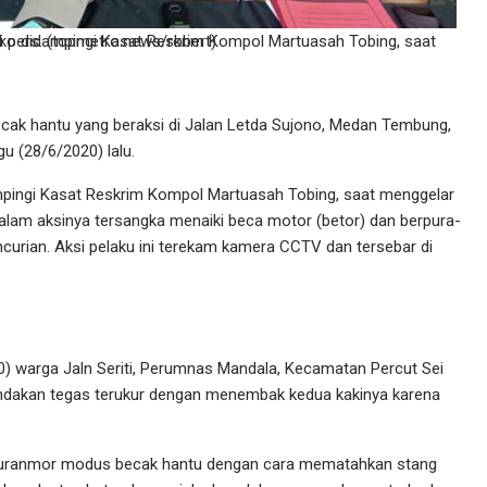
sat Reskrim Kompol Martuasah Tobing, saat menggelar konferensi pers. (topmetro.news/robert)
ak hantu yang beraksi di Jalan Letda Sujono, Medan Tembung,
u (28/6/2020) lalu.
pingi Kasat Reskrim Kompol Martuasah Tobing, saat menggelar
alam aksinya tersangka menaiki beca motor (betor) dan berpura-
urian. Aksi pelaku ini terekam kamera CCTV dan tersebar di
30) warga Jaln Seriti, Perumnas Mandala, Kecamatan Percut Sei
tindakan tegas terukur dengan menembak kedua kakinya karena
 curanmor modus becak hantu dengan cara mematahkan stang