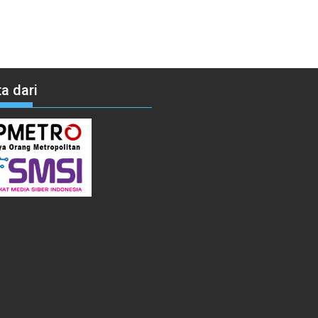
a dari