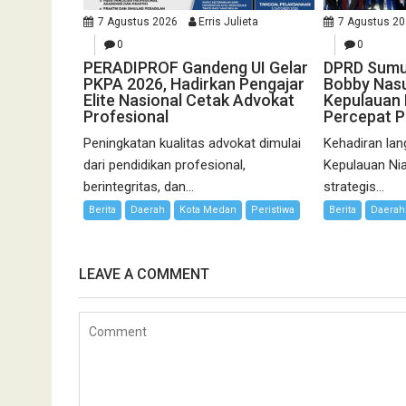
7 Agustus 2026
Erris Julieta
7 Agustus 2
0
0
PERADIPROF Gandeng UI Gelar
DPRD Sumut
PKPA 2026, Hadirkan Pengajar
Bobby Nasu
Elite Nasional Cetak Advokat
Kepulauan N
Profesional
Percepat 
Peningkatan kualitas advokat dimulai
Kehadiran lan
dari pendidikan profesional,
Kepulauan Ni
berintegritas, dan...
strategis...
Berita
Daerah
Kota Medan
Peristiwa
Berita
Daerah
LEAVE A COMMENT