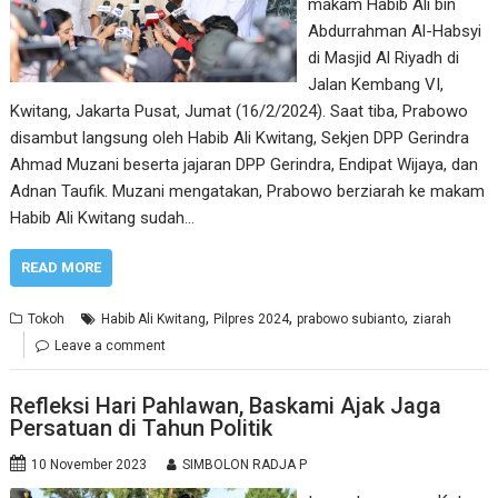
makam Habib Ali bin
Abdurrahman Al-Habsyi
di Masjid Al Riyadh di
Jalan Kembang VI,
Kwitang, Jakarta Pusat, Jumat (16/2/2024). Saat tiba, Prabowo
disambut langsung oleh Habib Ali Kwitang, Sekjen DPP Gerindra
Ahmad Muzani beserta jajaran DPP Gerindra, Endipat Wijaya, dan
Adnan Taufik. Muzani mengatakan, Prabowo berziarah ke makam
Habib Ali Kwitang sudah…
READ MORE
,
,
,
Tokoh
Habib Ali Kwitang
Pilpres 2024
prabowo subianto
ziarah
Leave a comment
Refleksi Hari Pahlawan, Baskami Ajak Jaga
Persatuan di Tahun Politik
10 November 2023
SIMBOLON RADJA P