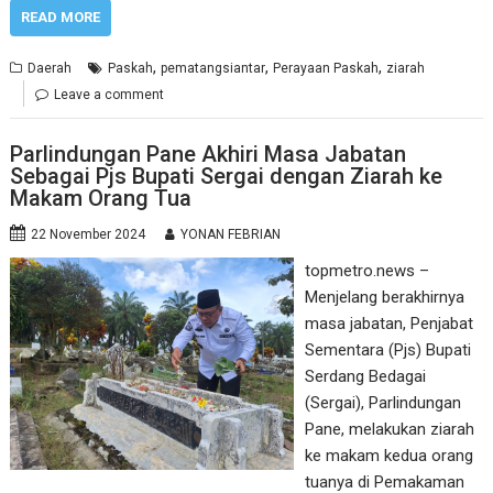
READ MORE
,
,
,
Daerah
Paskah
pematangsiantar
Perayaan Paskah
ziarah
Leave a comment
Parlindungan Pane Akhiri Masa Jabatan
Sebagai Pjs Bupati Sergai dengan Ziarah ke
Makam Orang Tua
22 November 2024
YONAN FEBRIAN
topmetro.news –
Menjelang berakhirnya
masa jabatan, Penjabat
Sementara (Pjs) Bupati
Serdang Bedagai
(Sergai), Parlindungan
Pane, melakukan ziarah
ke makam kedua orang
tuanya di Pemakaman