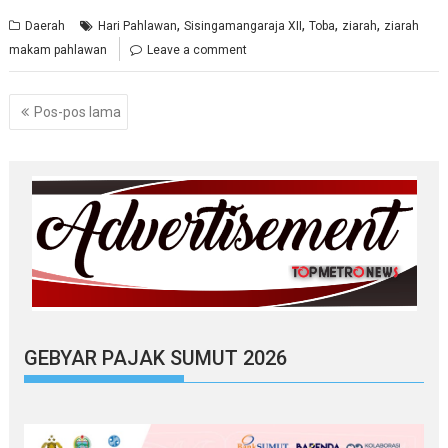
,
,
,
,
Daerah
Hari Pahlawan
Sisingamangaraja XII
Toba
ziarah
ziarah
makam pahlawan
Leave a comment
Navigasi
Pos-pos lama
pos
GEBYAR PAJAK SUMUT 2026