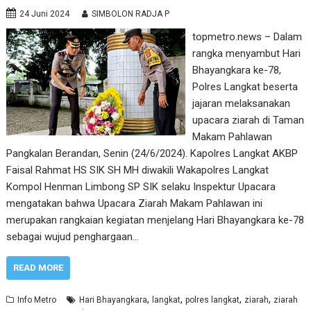
24 Juni 2024
SIMBOLON RADJA P
topmetro.news – Dalam
rangka menyambut Hari
Bhayangkara ke-78,
Polres Langkat beserta
jajaran melaksanakan
upacara ziarah di Taman
Makam Pahlawan
Pangkalan Berandan, Senin (24/6/2024). Kapolres Langkat AKBP
Faisal Rahmat HS SIK SH MH diwakili Wakapolres Langkat
Kompol Henman Limbong SP SIK selaku Inspektur Upacara
mengatakan bahwa Upacara Ziarah Makam Pahlawan ini
merupakan rangkaian kegiatan menjelang Hari Bhayangkara ke-78
sebagai wujud penghargaan…
READ MORE
,
,
,
,
Info Metro
Hari Bhayangkara
langkat
polres langkat
ziarah
ziarah