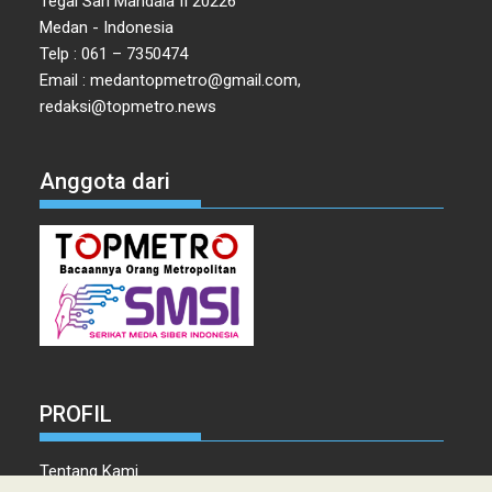
Tegal Sari Mandala II 20226
Medan - Indonesia
Telp : 061 – 7350474
Email : medantopmetro@gmail.com,
redaksi@topmetro.news
Anggota dari
PROFIL
Tentang Kami