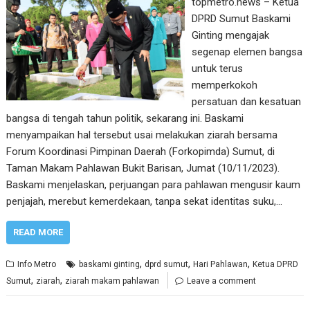
topmetro.news – Ketua
DPRD Sumut Baskami
Ginting mengajak
segenap elemen bangsa
untuk terus
memperkokoh
persatuan dan kesatuan
bangsa di tengah tahun politik, sekarang ini. Baskami
menyampaikan hal tersebut usai melakukan ziarah bersama
Forum Koordinasi Pimpinan Daerah (Forkopimda) Sumut, di
Taman Makam Pahlawan Bukit Barisan, Jumat (10/11/2023).
Baskami menjelaskan, perjuangan para pahlawan mengusir kaum
penjajah, merebut kemerdekaan, tanpa sekat identitas suku,…
READ MORE
,
,
,
Info Metro
baskami ginting
dprd sumut
Hari Pahlawan
Ketua DPRD
,
,
Sumut
ziarah
ziarah makam pahlawan
Leave a comment