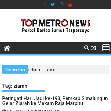
Skip
to
content
You are here
Home
ziarah
Tag:
ziarah
Peringati Hari Jadi ke-193, Pemkab Simalungun
Gelar Ziarah ke Makam Raja Marpitu