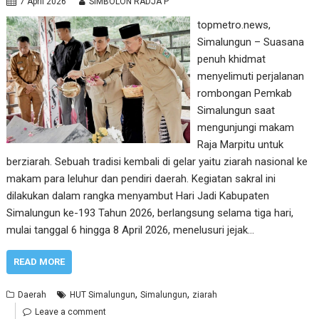
7 April 2026
SIMBOLON RADJA P
topmetro.news,
Simalungun – Suasana
penuh khidmat
menyelimuti perjalanan
rombongan Pemkab
Simalungun saat
mengunjungi makam
Raja Marpitu untuk
berziarah. Sebuah tradisi kembali di gelar yaitu ziarah nasional ke
makam para leluhur dan pendiri daerah. Kegiatan sakral ini
dilakukan dalam rangka menyambut Hari Jadi Kabupaten
Simalungun ke-193 Tahun 2026, berlangsung selama tiga hari,
mulai tanggal 6 hingga 8 April 2026, menelusuri jejak…
READ MORE
,
,
Daerah
HUT Simalungun
Simalungun
ziarah
Leave a comment