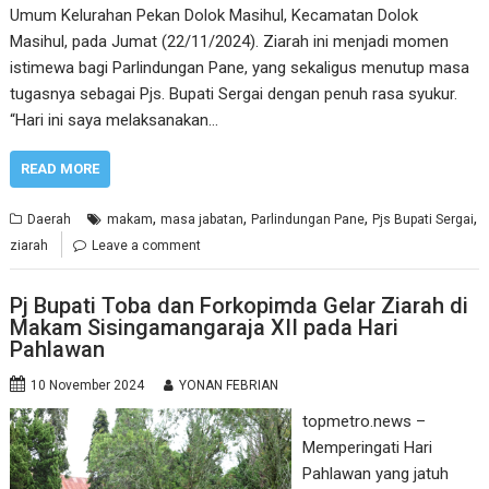
Umum Kelurahan Pekan Dolok Masihul, Kecamatan Dolok
Masihul, pada Jumat (22/11/2024). Ziarah ini menjadi momen
istimewa bagi Parlindungan Pane, yang sekaligus menutup masa
tugasnya sebagai Pjs. Bupati Sergai dengan penuh rasa syukur.
“Hari ini saya melaksanakan…
READ MORE
,
,
,
,
Daerah
makam
masa jabatan
Parlindungan Pane
Pjs Bupati Sergai
ziarah
Leave a comment
Pj Bupati Toba dan Forkopimda Gelar Ziarah di
Makam Sisingamangaraja XII pada Hari
Pahlawan
10 November 2024
YONAN FEBRIAN
topmetro.news –
Memperingati Hari
Pahlawan yang jatuh