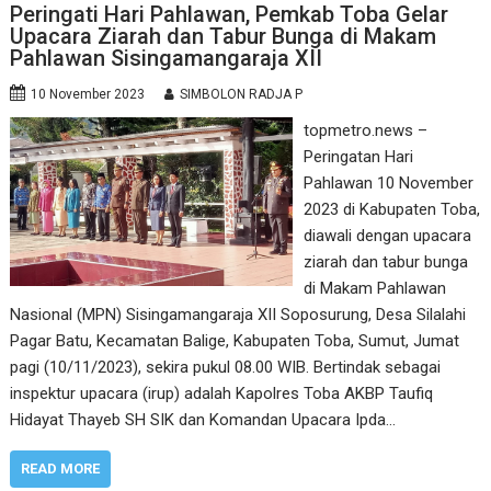
Peringati Hari Pahlawan, Pemkab Toba Gelar
Upacara Ziarah dan Tabur Bunga di Makam
Pahlawan Sisingamangaraja XII
10 November 2023
SIMBOLON RADJA P
topmetro.news –
Peringatan Hari
Pahlawan 10 November
2023 di Kabupaten Toba,
diawali dengan upacara
ziarah dan tabur bunga
di Makam Pahlawan
Nasional (MPN) Sisingamangaraja XII Soposurung, Desa Silalahi
Pagar Batu, Kecamatan Balige, Kabupaten Toba, Sumut, Jumat
pagi (10/11/2023), sekira pukul 08.00 WIB. Bertindak sebagai
inspektur upacara (irup) adalah Kapolres Toba AKBP Taufiq
Hidayat Thayeb SH SIK dan Komandan Upacara Ipda…
READ MORE