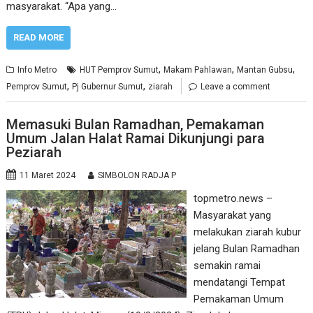
masyarakat. “Apa yang…
READ MORE
,
,
,
Info Metro
HUT Pemprov Sumut
Makam Pahlawan
Mantan Gubsu
,
,
Pemprov Sumut
Pj Gubernur Sumut
ziarah
Leave a comment
Memasuki Bulan Ramadhan, Pemakaman
Umum Jalan Halat Ramai Dikunjungi para
Peziarah
11 Maret 2024
SIMBOLON RADJA P
topmetro.news –
Masyarakat yang
melakukan ziarah kubur
jelang Bulan Ramadhan
semakin ramai
mendatangi Tempat
Pemakaman Umum