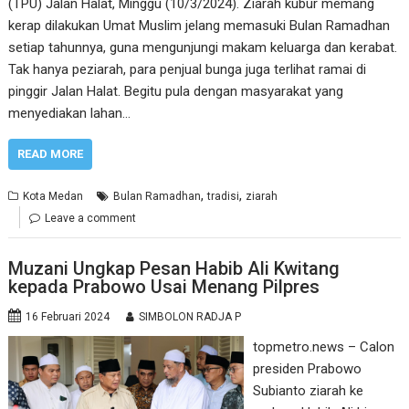
(TPU) Jalan Halat, Minggu (10/3/2024). Ziarah kubur memang
kerap dilakukan Umat Muslim jelang memasuki Bulan Ramadhan
setiap tahunnya, guna mengunjungi makam keluarga dan kerabat.
Tak hanya peziarah, para penjual bunga juga terlihat ramai di
pinggir Jalan Halat. Begitu pula dengan masyarakat yang
menyediakan lahan…
READ MORE
,
,
Kota Medan
Bulan Ramadhan
tradisi
ziarah
Leave a comment
Muzani Ungkap Pesan Habib Ali Kwitang
kepada Prabowo Usai Menang Pilpres
16 Februari 2024
SIMBOLON RADJA P
topmetro.news – Calon
presiden Prabowo
Subianto ziarah ke