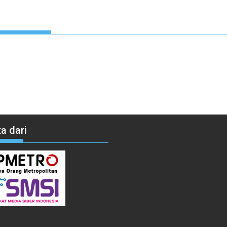
a dari