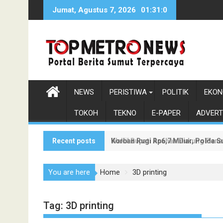
Skip
Jumat, Agustus 7, 2026
01:31:1
to
content
NEWS
PERISTIWA
POLITIK
EKON
TOKOH
TEKNO
E-PAPER
ADVERT
Recent posts
Korban Rugi Rp6,7 Miliar, Polda
Wakil Bupati Asahan Dukung Pen
You are here
Home
3D printing
Tag:
3D printing