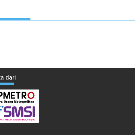
a dari