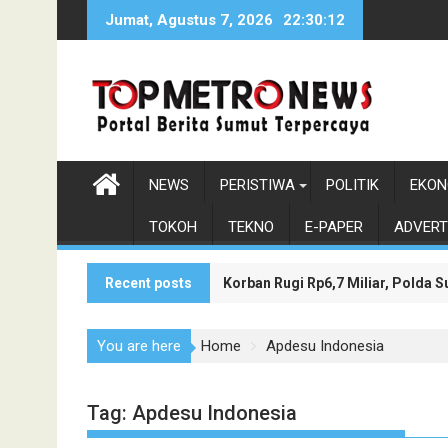
Skip
Jumat, Agustus 7, 2026
22:30:13
to
content
NEWS
PERISTIWA
POLITIK
EKON
TOKOH
TEKNO
E-PAPER
ADVERT
Recent posts
Korban Rugi Rp6,7 Miliar, Polda
Wakil Bupati Asahan Dukung Pen
You are here
Home
Apdesu Indonesia
Tag:
Apdesu Indonesia