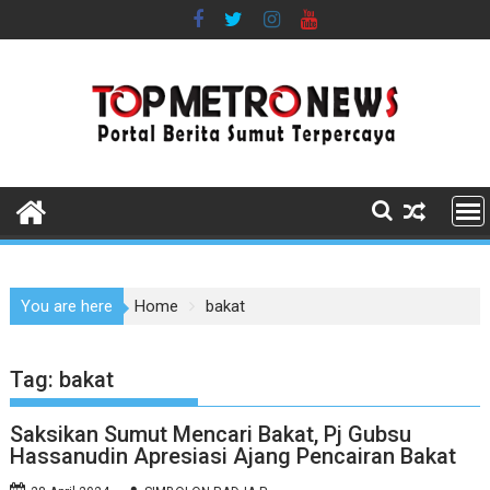
Skip
to
content
You are here
Home
bakat
Tag:
bakat
Saksikan Sumut Mencari Bakat, Pj Gubsu
Hassanudin Apresiasi Ajang Pencairan Bakat