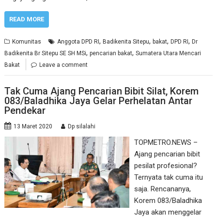
READ MORE
,
,
,
,
Komunitas
Anggota DPD RI
Badikenita Sitepu
bakat
DPD RI
Dr
,
,
Badikenita Br Sitepu SE SH MSi
pencarian bakat
Sumatera Utara Mencari
Bakat
Leave a comment
Tak Cuma Ajang Pencarian Bibit Silat, Korem
083/Baladhika Jaya Gelar Perhelatan Antar
Pendekar
13 Maret 2020
Dp silalahi
TOPMETRO.NEWS –
Ajang pencarian bibit
pesilat profesional?
Ternyata tak cuma itu
saja. Rencananya,
Korem 083/Baladhika
Jaya akan menggelar