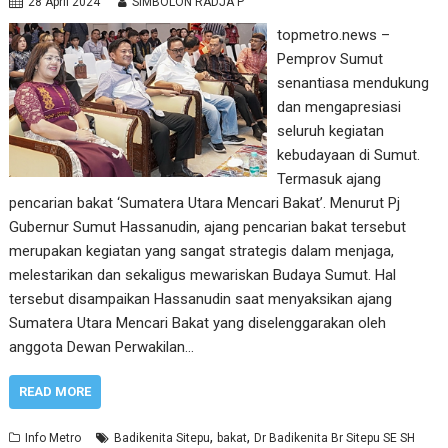
28 April 2024
SIMBOLON RADJA P
topmetro.news –
Pemprov Sumut
senantiasa mendukung
dan mengapresiasi
seluruh kegiatan
kebudayaan di Sumut.
Termasuk ajang
pencarian bakat ‘Sumatera Utara Mencari Bakat’. Menurut Pj
Gubernur Sumut Hassanudin, ajang pencarian bakat tersebut
merupakan kegiatan yang sangat strategis dalam menjaga,
melestarikan dan sekaligus mewariskan Budaya Sumut. Hal
tersebut disampaikan Hassanudin saat menyaksikan ajang
Sumatera Utara Mencari Bakat yang diselenggarakan oleh
anggota Dewan Perwakilan…
READ MORE
,
,
Info Metro
Badikenita Sitepu
bakat
Dr Badikenita Br Sitepu SE SH