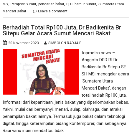
,
,
,
,
MSi
Pemprov Sumut
pencarian bakat
Pj Gubernur Sumut
Sumatera Utara
Mencari Bakat
Leave a comment
Berhadiah Total Rp100 Juta, Dr Badikenita Br
Sitepu Gelar Acara Sumut Mencari Bakat
20 November 2023
SIMBOLON RADJA P
topmetro.news –
Anggota DPD RI Dr
Badikenita Br Sitepu SE
SH MSi menggelar acara
‘Sumatera Utara
Mencari Bakat’, dengan
total hadiah Rp100 juta.
Informasi dari kepanitiaan, jenis bakat yang diperlombakan bebas.
Yakni, mulai dari bernyanyi, menari, sulap, olahraga, dan atraksi
penampilan bakat lainnya. Termasuk juga bakat dalam teknologi
digital, hingga keterampilan bidang kontemporer, dan sebagainya.
Bagi yang ingin mendaftar, tidak…