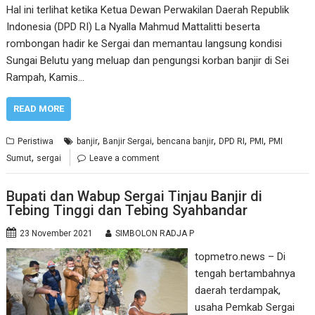
Hal ini terlihat ketika Ketua Dewan Perwakilan Daerah Republik
Indonesia (DPD RI) La Nyalla Mahmud Mattalitti beserta
rombongan hadir ke Sergai dan memantau langsung kondisi
Sungai Belutu yang meluap dan pengungsi korban banjir di Sei
Rampah, Kamis…
READ MORE
,
,
,
,
,
Peristiwa
banjir
Banjir Sergai
bencana banjir
DPD RI
PMI
PMI
,
Sumut
sergai
Leave a comment
Bupati dan Wabup Sergai Tinjau Banjir di
Tebing Tinggi dan Tebing Syahbandar
23 November 2021
SIMBOLON RADJA P
topmetro.news – Di
tengah bertambahnya
daerah terdampak,
usaha Pemkab Sergai