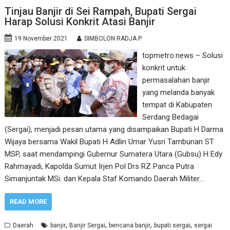
Tinjau Banjir di Sei Rampah, Bupati Sergai
Harap Solusi Konkrit Atasi Banjir
19 November 2021
SIMBOLON RADJA P
topmetro.news – Solusi
konkrit untuk
permasalahan banjir
yang melanda banyak
tempat di Kabupaten
Serdang Bedagai
(Sergai), menjadi pesan utama yang disampaikan Bupati H Darma
Wijaya bersama Wakil Bupati H Adlin Umar Yusri Tambunan ST
MSP, saat mendampingi Gubernur Sumatera Utara (Gubsu) H Edy
Rahmayadi, Kapolda Sumut Irjen Pol Drs RZ Panca Putra
Simanjuntak MSi. dan Kepala Staf Komando Daerah Militer…
READ MORE
,
,
,
,
Daerah
banjir
Banjir Sergai
bencana banjir
bupati sergai
sergai