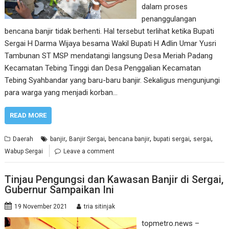
dalam proses
penanggulangan
bencana banjir tidak berhenti. Hal tersebut terlihat ketika Bupati
Sergai H Darma Wijaya besama Wakil Bupati H Adlin Umar Yusri
Tambunan ST MSP mendatangi langsung Desa Meriah Padang
Kecamatan Tebing Tinggi dan Desa Penggalian Kecamatan
Tebing Syahbandar yang baru-baru banjir. Sekaligus mengunjungi
para warga yang menjadi korban…
READ MORE
,
,
,
,
,
Daerah
banjir
Banjir Sergai
bencana banjir
bupati sergai
sergai
Wabup Sergai
Leave a comment
Tinjau Pengungsi dan Kawasan Banjir di Sergai,
Gubernur Sampaikan Ini
19 November 2021
tria sitinjak
topmetro.news –