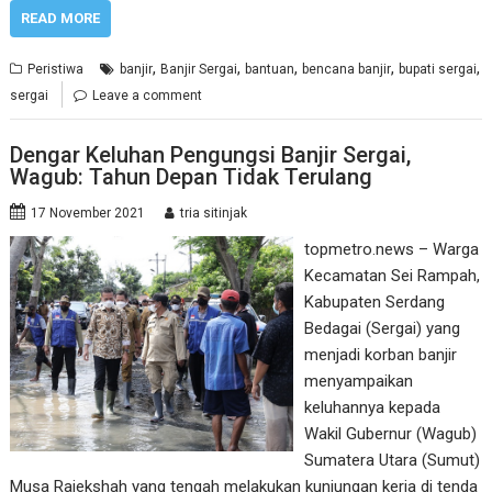
READ MORE
,
,
,
,
,
Peristiwa
banjir
Banjir Sergai
bantuan
bencana banjir
bupati sergai
sergai
Leave a comment
Dengar Keluhan Pengungsi Banjir Sergai,
Wagub: Tahun Depan Tidak Terulang
17 November 2021
tria sitinjak
topmetro.news – Warga
Kecamatan Sei Rampah,
Kabupaten Serdang
Bedagai (Sergai) yang
menjadi korban banjir
menyampaikan
keluhannya kepada
Wakil Gubernur (Wagub)
Sumatera Utara (Sumut)
Musa Rajekshah yang tengah melakukan kunjungan kerja di tenda