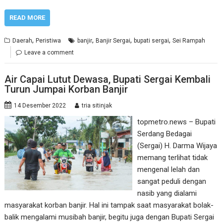
READ MORE
,
,
,
,
Daerah
Peristiwa
banjir
Banjir Sergai
bupati sergai
Sei Rampah
Leave a comment
Air Capai Lutut Dewasa, Bupati Sergai Kembali
Turun Jumpai Korban Banjir
14 Desember 2022
tria sitinjak
topmetro.news – Bupati
Serdang Bedagai
(Sergai) H. Darma Wijaya
memang terlihat tidak
mengenal lelah dan
sangat peduli dengan
nasib yang dialami
masyarakat korban banjir. Hal ini tampak saat masyarakat bolak-
balik mengalami musibah banjir, begitu juga dengan Bupati Sergai