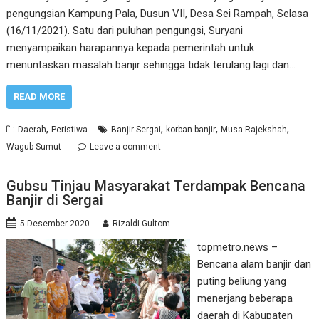
pengungsian Kampung Pala, Dusun VII, Desa Sei Rampah, Selasa
(16/11/2021). Satu dari puluhan pengungsi, Suryani
menyampaikan harapannya kepada pemerintah untuk
menuntaskan masalah banjir sehingga tidak terulang lagi dan…
READ MORE
,
,
,
,
Daerah
Peristiwa
Banjir Sergai
korban banjir
Musa Rajekshah
Wagub Sumut
Leave a comment
Gubsu Tinjau Masyarakat Terdampak Bencana
Banjir di Sergai
5 Desember 2020
Rizaldi Gultom
topmetro.news –
Bencana alam banjir dan
puting beliung yang
menerjang beberapa
daerah di Kabupaten