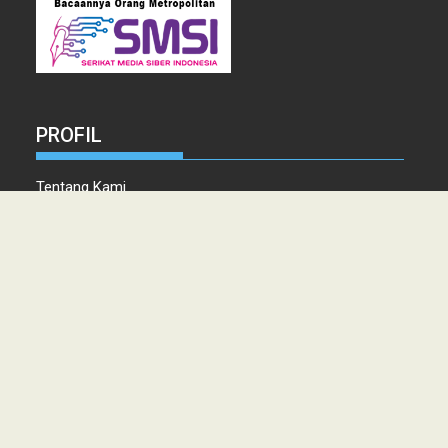
PROFIL
Tentang Kami
Tim Redaksi
Kontak
Info Iklan
Disclaimer
Pedoman Pemberitaan media Siber
Copyright © 2021 topmetro.news - Portal Berita Sumut Terpercaya
PT. PERSADA LINTAS MEDIA MEDAN.