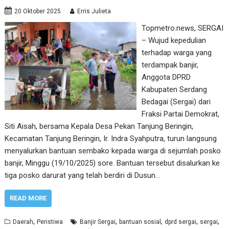
20 Oktober 2025
Erris Julieta
Topmetro.news, SERGAI
– Wujud kepedulian
terhadap warga yang
terdampak banjir,
Anggota DPRD
Kabupaten Serdang
Bedagai (Sergai) dari
Fraksi Partai Demokrat,
Siti Aisah, bersama Kepala Desa Pekan Tanjung Beringin,
Kecamatan Tanjung Beringin, Ir. Indra Syahputra, turun langsung
menyalurkan bantuan sembako kepada warga di sejumlah posko
banjir, Minggu (19/10/2025) sore. Bantuan tersebut disalurkan ke
tiga posko darurat yang telah berdiri di Dusun…
READ MORE
,
,
,
,
,
Daerah
Peristiwa
Banjir Sergai
bantuan sosial
dprd sergai
sergai