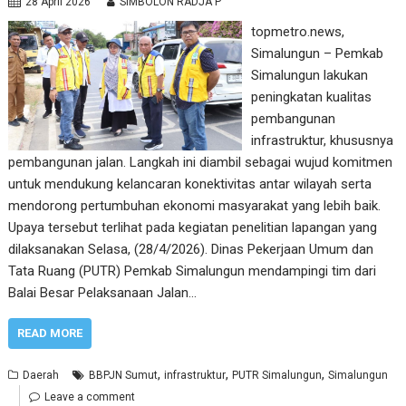
28 April 2026
SIMBOLON RADJA P
topmetro.news,
Simalungun – Pemkab
Simalungun lakukan
peningkatan kualitas
pembangunan
infrastruktur, khususnya
pembangunan jalan. Langkah ini diambil sebagai wujud komitmen
untuk mendukung kelancaran konektivitas antar wilayah serta
mendorong pertumbuhan ekonomi masyarakat yang lebih baik.
Upaya tersebut terlihat pada kegiatan penelitian lapangan yang
dilaksanakan Selasa, (28/4/2026). Dinas Pekerjaan Umum dan
Tata Ruang (PUTR) Pemkab Simalungun mendampingi tim dari
Balai Besar Pelaksanaan Jalan…
READ MORE
,
,
,
Daerah
BBPJN Sumut
infrastruktur
PUTR Simalungun
Simalungun
Leave a comment