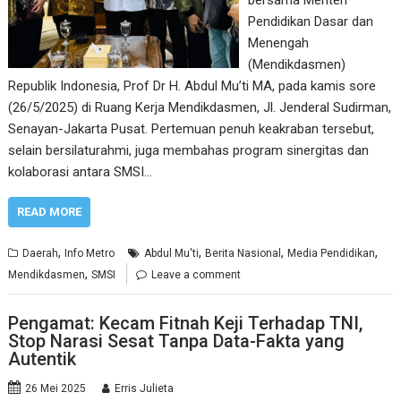
Pendidikan Dasar dan
Menengah
(Mendikdasmen)
Republik Indonesia, Prof Dr H. Abdul Mu’ti MA, pada kamis sore
(26/5/2025) di Ruang Kerja Mendikdasmen, Jl. Jenderal Sudirman,
Senayan-Jakarta Pusat. Pertemuan penuh keakraban tersebut,
selain bersilaturahmi, juga membahas program sinergitas dan
kolaborasi antara SMSI…
READ MORE
,
,
,
,
Daerah
Info Metro
Abdul Mu'ti
Berita Nasional
Media Pendidikan
,
Mendikdasmen
SMSI
Leave a comment
Pengamat: Kecam Fitnah Keji Terhadap TNI,
Stop Narasi Sesat Tanpa Data-Fakta yang
Autentik
26 Mei 2025
Erris Julieta