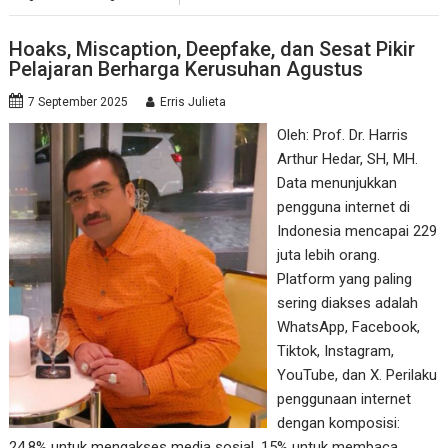
Hoaks, Miscaption, Deepfake, dan Sesat Pikir
Pelajaran Berharga Kerusuhan Agustus
7 September 2025
Erris Julieta
Oleh: Prof. Dr. Harris
Arthur Hedar, SH, MH.
Data menunjukkan
pengguna internet di
Indonesia mencapai 229
juta lebih orang.
Platform yang paling
sering diakses adalah
WhatsApp, Facebook,
Tiktok, Instagram,
YouTube, dan X. Perilaku
penggunaan internet
dengan komposisi:
24,8% untuk mengakses media sosial, 15% untuk membaca