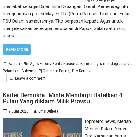
menjabat sebagai Dirjen Bina Keuangan Daerah Kemendagri itu
menggantikan posisi Mayjen TNI (Purn) Ramses Limbong. Fokus
PSU Dalam sambutannya, Tito berpesan kepada Agus untuk
menyelesaikan beberapa persoalan di Papua. Salah satu yang
utama…
READ MORE
,
,
,
,
,
Daerah
Agus Fatoni
Berita Nasional
Kemendagri
mendagri
papua
,
,
Pelantikan Gubernur
Pj Gubernur Papua
Tito Karnavian
Leave a comment
Kader Demokrat Minta Mendagri Batalkan 4
Pulau Yang diklaim Milik Provsu
9 Juni 2025
Erris Julieta
topmetro.news, Medan–
Menteri Dalam Negeri
Tito Karnavian harus