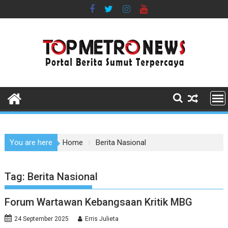
Skip
to
content
You are here
Home
Berita Nasional
Tag:
Berita Nasional
Forum Wartawan Kebangsaan Kritik MBG
24 September 2025
Erris Julieta