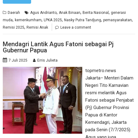
,
,
,
Daerah
Agus Andrianto
Anak Binaan
Berita Nasional
generasi
,
,
,
,
,
muda
kemenkumham
LPKA 2025
Nasky Putra Tandjung
pemasyarakatan
,
Remisi 2025
Remisi Anak
Leave a comment
Mendagri Lantik Agus Fatoni sebagai Pj
Gubernur Papua
7 Juli 2025
Erris Julieta
topmetro.news
Jakarta– Menteri Dalam
Negeri Tito Karnavian
resmi melantik Agus
Fatoni sebagai Penjabat
(Pj) Gubernur Provinsi
Papua di Kantor
Kemendagri, Jakarta
pada Senin (7/7/2025).
Agus yang juga