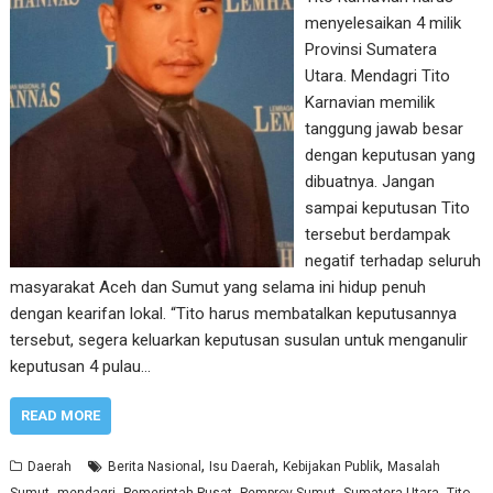
menyelesaikan 4 milik
Provinsi Sumatera
Utara. Mendagri Tito
Karnavian memilik
tanggung jawab besar
dengan keputusan yang
dibuatnya. Jangan
sampai keputusan Tito
tersebut berdampak
negatif terhadap seluruh
masyarakat Aceh dan Sumut yang selama ini hidup penuh
dengan kearifan lokal. “Tito harus membatalkan keputusannya
tersebut, segera keluarkan keputusan susulan untuk menganulir
keputusan 4 pulau…
READ MORE
,
,
,
Daerah
Berita Nasional
Isu Daerah
Kebijakan Publik
Masalah
,
,
,
,
,
Sumut
mendagri
Pemerintah Pusat
Pemprov Sumut
Sumatera Utara
Tito