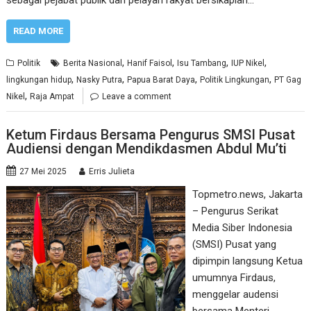
sebagai pejabat publik dan pelayan rakyat bersikaplah…
READ MORE
,
,
,
,
Politik
Berita Nasional
Hanif Faisol
Isu Tambang
IUP Nikel
,
,
,
,
lingkungan hidup
Nasky Putra
Papua Barat Daya
Politik Lingkungan
PT Gag
,
Nikel
Raja Ampat
Leave a comment
Ketum Firdaus Bersama Pengurus SMSI Pusat
Audiensi dengan Mendikdasmen Abdul Mu’ti
27 Mei 2025
Erris Julieta
Topmetro.news, Jakarta
– Pengurus Serikat
Media Siber Indonesia
(SMSI) Pusat yang
dipimpin langsung Ketua
umumnya Firdaus,
menggelar audensi
bersama Menteri