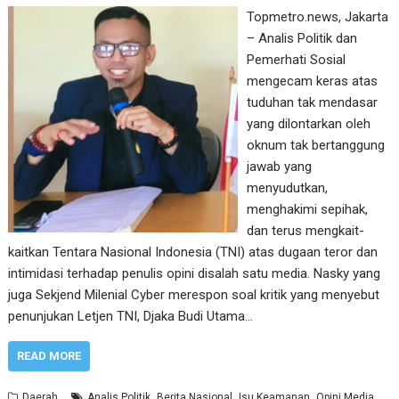
Topmetro.news, Jakarta
– Analis Politik dan
Pemerhati Sosial
mengecam keras atas
tuduhan tak mendasar
yang dilontarkan oleh
oknum tak bertanggung
jawab yang
menyudutkan,
menghakimi sepihak,
dan terus mengkait-
kaitkan Tentara Nasional Indonesia (TNI) atas dugaan teror dan
intimidasi terhadap penulis opini disalah satu media. Nasky yang
juga Sekjend Milenial Cyber merespon soal kritik yang menyebut
penunjukan Letjen TNI, Djaka Budi Utama…
READ MORE
,
,
,
,
Daerah
Analis Politik
Berita Nasional
Isu Keamanan
Opini Media