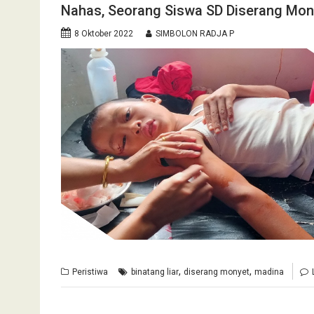
Nahas, Seorang Siswa SD Diserang Mon
8 Oktober 2022
SIMBOLON RADJA P
,
,
Peristiwa
binatang liar
diserang monyet
madina