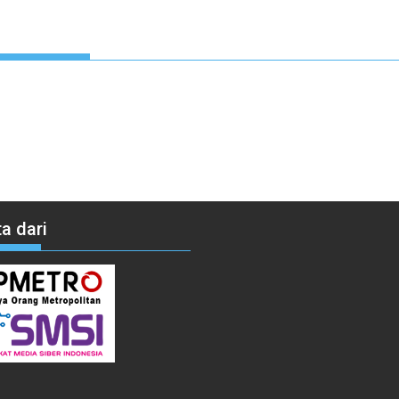
a dari