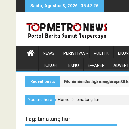
Skip
Sabtu, Agustus 8, 2026
05:47:27
to
content
NEWS
PERISTIWA
POLITIK
EKON
TOKOH
TEKNO
E-PAPER
ADVERT
Recent posts
Monumen Sisingamangaraja XII Be
Pendiri Beranda Ruang Diskusi D
You are here
Home
binatang liar
Tag:
binatang liar