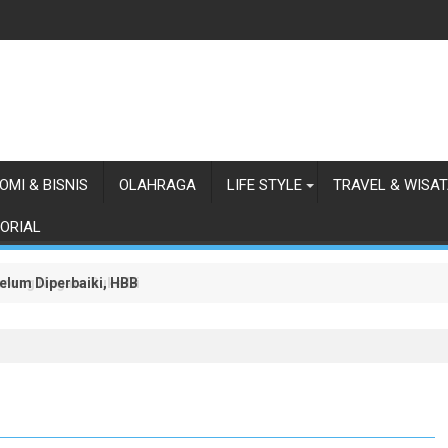
OMI & BISNIS
OLAHRAGA
LIFE STYLE
TRAVEL & WISA
ORIAL
lum Diperbaiki, HBB Ajak Orang Batak Menyikapi Ketidakperdulian
orong Negara Buka Dialog dalam Penyelesaian BLBI