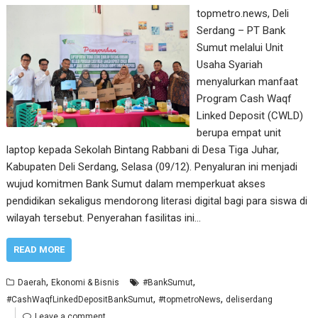
topmetro.news, Deli
Serdang – PT Bank
Sumut melalui Unit
Usaha Syariah
menyalurkan manfaat
Program Cash Waqf
Linked Deposit (CWLD)
berupa empat unit
laptop kepada Sekolah Bintang Rabbani di Desa Tiga Juhar,
Kabupaten Deli Serdang, Selasa (09/12). Penyaluran ini menjadi
wujud komitmen Bank Sumut dalam memperkuat akses
pendidikan sekaligus mendorong literasi digital bagi para siswa di
wilayah tersebut. Penyerahan fasilitas ini…
READ MORE
,
,
Daerah
Ekonomi & Bisnis
#BankSumut
,
,
#CashWaqfLinkedDepositBankSumut
#topmetroNews
deliserdang
Leave a comment