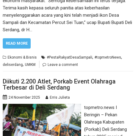
ekonomi masyarakat. “Semoga kebersamaan ini terus terjaga.
Terima kasih kepasa seluruh panitia atas keberhasilan
menyelenggarakan acara yang kini telah menjadi ikon Desa
Sampali dan Kecamatan Percut Sei Tuan,” ucap Bupati Bupati Deli
Serdang, dr H…
READ MORE
,
,
Ekonomi & Bisnis
#PestaRakyatDesaSampali
#topmetroNews
,
deliserdang
UMKM
Leave a comment
Diikuti 2.200 Atlet, Porkab Event Olahraga
Terbesar di Deli Serdang
24 November 2025
Erris Julieta
topmetro.news I
Beringin – Pekan
Olahraga Kabupaten
(Porkab) Deli Serdang