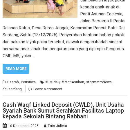
kepada anak-anak di
Panti Asuhan Ecclesia,
Jalan Bersama II Pantai
Delapan Ratus, Desa Duren Jengak, Kecamatan Pancur Batu, Deli
Serdang, Sabtu (13/12/2025). Penyerahan bantuan bahan pokok
dan pakaian layak pakai tersebut, diawali dengan ibadah singkat
bersama anak-anak dan pengurus panti yang dipimpin Pengurus
GMP-MS, yakni…
READ MORE
,
,
,
,
Daerah
Peristiwa
#GMPMS
#PantiAsuhan
#topmetroNews
deliserdang
Leave a comment
Cash Waqf Linked Deposit (CWLD), Unit Usaha
Syariah Bank Sumut Serahkan Fasilitas Laptop
kepada Sekolah Bintang Rabbani
10 Desember 2025
Erris Julieta