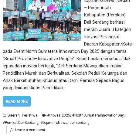
topmetro.news, Medan
– Pemerintah
Kabupaten (Pemkab)
Deli Serdang berhasil
meraih Juara II kategori
Inovasi Perangkat
Daerah Kabupaten/Kota,
pada Event North Sumatera Innovation Day 2025 dengan tema
“Smart Province–Innovative People”. Keberhasilan tersebut tidak
lepas dari inovasi bertajuk, “Deli Serdang Mewujudkan Impian
Pendidikan Murah dan Berkualitas, Sekolah Peduli Keluarga dan
Anak Berkebutuhan Khusus atau Demi Pemula Sepeda Bagus
yang dibidani Dinas Pendidikan…
READ MORE
,
,
,
Daerah
Peristiwa
#Inovasi2025
#NorthSumateraInnovationDay
,
,
#PemkabDeliSerdang
#topmetroNews
deliserdang
Leave a comment