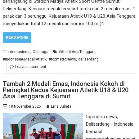
berlangsung di Stadion Madya Atletik Sport Centre Sumut,
Deliserdang. Keenam medali tersebut terdiri dari 2 medali emas, 1
perak dan 3 perunggu. Kejuaraan Atletik U18 & U20 Asia Tenggara
menyediakan total 12 medali dari nomor 100 m (4…
READ MORE
,
,
Internasional
Olahraga
#AtletikAsiaTenggara
,
,
#Indonesia6MedaliAtletik
#topmetroNews
deliserdang
Leave a comment
Tambah 2 Medali Emas, Indonesia Kokoh di
Peringkat Kedua Kejuaraan Atletik U18 & U20
Asia Tenggara di Sumut
18 November 2025
Erris Julieta
topmetro.news,
Deliserdang– Indonesia
berhasil
mempertahankan posisi