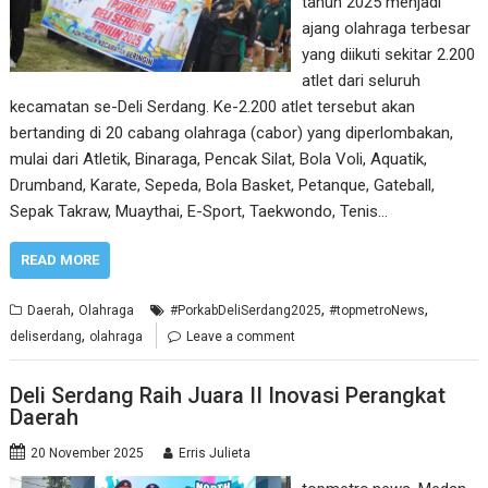
tahun 2025 menjadi
ajang olahraga terbesar
yang diikuti sekitar 2.200
atlet dari seluruh
kecamatan se-Deli Serdang. Ke-2.200 atlet tersebut akan
bertanding di 20 cabang olahraga (cabor) yang diperlombakan,
mulai dari Atletik, Binaraga, Pencak Silat, Bola Voli, Aquatik,
Drumband, Karate, Sepeda, Bola Basket, Petanque, Gateball,
Sepak Takraw, Muaythai, E-Sport, Taekwondo, Tenis…
READ MORE
,
,
,
Daerah
Olahraga
#PorkabDeliSerdang2025
#topmetroNews
,
deliserdang
olahraga
Leave a comment
Deli Serdang Raih Juara II Inovasi Perangkat
Daerah
20 November 2025
Erris Julieta