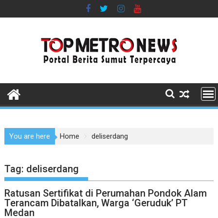
Skip
to
content
You are here
Home
deliserdang
Tag:
deliserdang
Ratusan Sertifikat di Perumahan Pondok Alam
Terancam Dibatalkan, Warga ‘Geruduk’ PT
Medan