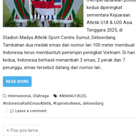
kedua diperingkat
sementara Kejuaraan
Atletik U18 & U20 Asia
Tenggara 2025, di
Stadion Madya Atletik Sport Centre Sumut, Deliserdang.
Tambahan dua medali emas dari nomor lari 100 meter membuat
Indonesia terus membuntuti pemimpin peringkat Vietnam. Di hari
kedua, Indonesia berhasil menambah 3 emas, 2 perak dan 7
perunggu, emas tersebut datang dari nomor lari…
READ MORE
,
,
Internasional
Olahraga
#AtletikU18U20
,
,
#IndonesiaRaihEmasAtletik
#topmetroNews
deliserdang
Leave a comment
Navigasi
Pos-pos lama
pos