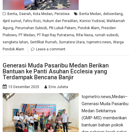
,
,
,
,
,
Berita
Daerah
Kota Medan
Peristiwa
Berita Medan
deliserdang
,
,
,
,
dprd sumut
Fahru Rozi
Hukum dan Peradilan
Komisi Yudisial
Mahkamah
,
,
,
,
Agung
Perumahan Subsidi
PN Lubuk Pakam
Pondok Alam
Presiden
,
,
,
,
,
Prabowo
PT Medan
PT Rapi Ray Putratama
Rifai Nasa
rumah subsidi
,
,
,
,
sengketa lahan
Sertifikat Rumah
Sumatera Utara
topmetro.news
Warga
Pondok Alam
Leave a comment
Generasi Muda Pasaribu Medan Berikan
Bantuan ke Panti Asuhan Ecclesia yang
Terdampak Bencana Banjir
15 Desember 2025
Erris Julieta
topmetro.news,Medan–
Generasi Muda Pasaribu
Medan Sekitarnya
(GMP-MS) memberikan
bantuan bahan pokok
dan pakaian layak pakai