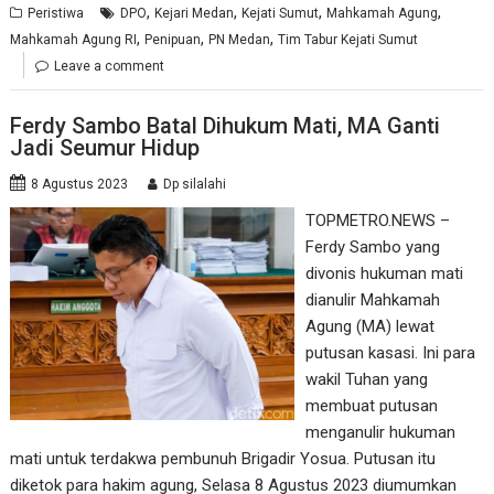
,
,
,
,
Peristiwa
DPO
Kejari Medan
Kejati Sumut
Mahkamah Agung
,
,
,
Mahkamah Agung RI
Penipuan
PN Medan
Tim Tabur Kejati Sumut
Leave a comment
Ferdy Sambo Batal Dihukum Mati, MA Ganti
Jadi Seumur Hidup
8 Agustus 2023
Dp silalahi
TOPMETRO.NEWS –
Ferdy Sambo yang
divonis hukuman mati
dianulir Mahkamah
Agung (MA) lewat
putusan kasasi. Ini para
wakil Tuhan yang
membuat putusan
menganulir hukuman
mati untuk terdakwa pembunuh Brigadir Yosua. Putusan itu
diketok para hakim agung, Selasa 8 Agustus 2023 diumumkan