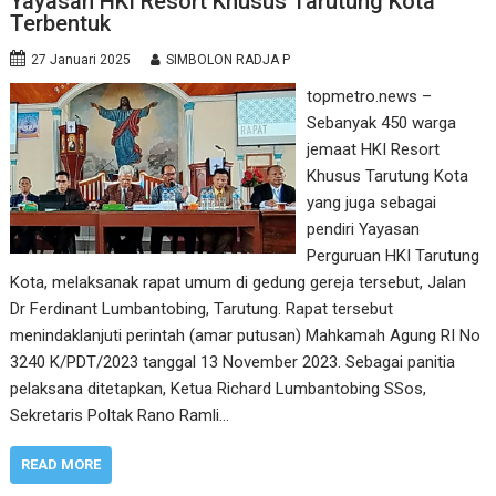
Yayasan HKI Resort Khusus Tarutung Kota
Terbentuk
27 Januari 2025
SIMBOLON RADJA P
topmetro.news –
Sebanyak 450 warga
jemaat HKI Resort
Khusus Tarutung Kota
yang juga sebagai
pendiri Yayasan
Perguruan HKI Tarutung
Kota, melaksanak rapat umum di gedung gereja tersebut, Jalan
Dr Ferdinant Lumbantobing, Tarutung. Rapat tersebut
menindaklanjuti perintah (amar putusan) Mahkamah Agung RI No
3240 K/PDT/2023 tanggal 13 November 2023. Sebagai panitia
pelaksana ditetapkan, Ketua Richard Lumbantobing SSos,
Sekretaris Poltak Rano Ramli…
READ MORE