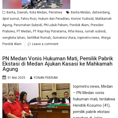
,
,
,
,
,
Berita
Daerah
Kota Medan
Peristiwa
Berita Medan
deliserdang
,
,
,
,
dprd sumut
Fahru Rozi
Hukum dan Peradilan
Komisi Yudisial
Mahkamah
,
,
,
,
Agung
Perumahan Subsidi
PN Lubuk Pakam
Pondok Alam
Presiden
,
,
,
,
,
Prabowo
PT Medan
PT Rapi Ray Putratama
Rifai Nasa
rumah subsidi
,
,
,
,
sengketa lahan
Sertifikat Rumah
Sumatera Utara
topmetro.news
Warga
Pondok Alam
Leave a comment
PN Medan Vonis Hukuman Mati, Pemilik Pabrik
Ekstasi di Medan Ajukan Kasasi ke Mahkamah
Agung
31 Mei 2025
YONAN FEBRIAN
topmetro.news, Medan
– PN Medan vonis
hukuman mati, terdakwa
Hendrik Kosumo (41),
pemilik pabrik ekstasi
rumahan di Jalan