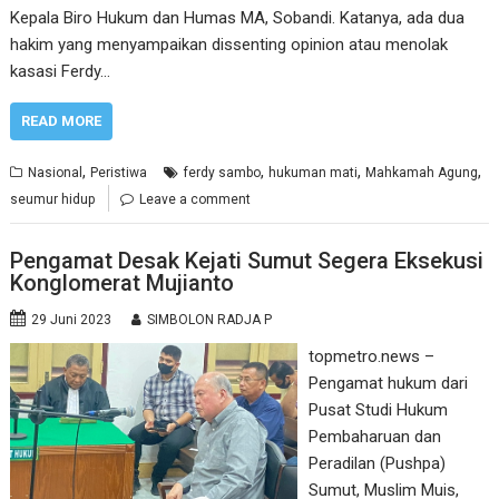
Kepala Biro Hukum dan Humas MA, Sobandi. Katanya, ada dua
hakim yang menyampaikan dissenting opinion atau menolak
kasasi Ferdy…
READ MORE
,
,
,
,
Nasional
Peristiwa
ferdy sambo
hukuman mati
Mahkamah Agung
seumur hidup
Leave a comment
Pengamat Desak Kejati Sumut Segera Eksekusi
Konglomerat Mujianto
29 Juni 2023
SIMBOLON RADJA P
topmetro.news –
Pengamat hukum dari
Pusat Studi Hukum
Pembaharuan dan
Peradilan (Pushpa)
Sumut, Muslim Muis,