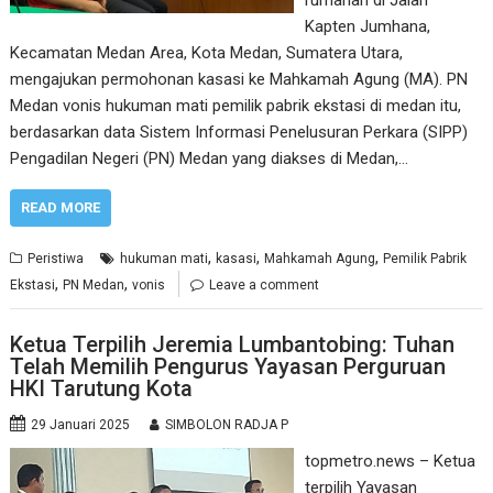
Kapten Jumhana,
Kecamatan Medan Area, Kota Medan, Sumatera Utara,
mengajukan permohonan kasasi ke Mahkamah Agung (MA). PN
Medan vonis hukuman mati pemilik pabrik ekstasi di medan itu,
berdasarkan data Sistem Informasi Penelusuran Perkara (SIPP)
Pengadilan Negeri (PN) Medan yang diakses di Medan,…
READ MORE
,
,
,
Peristiwa
hukuman mati
kasasi
Mahkamah Agung
Pemilik Pabrik
,
,
Ekstasi
PN Medan
vonis
Leave a comment
Ketua Terpilih Jeremia Lumbantobing: Tuhan
Telah Memilih Pengurus Yayasan Perguruan
HKI Tarutung Kota
29 Januari 2025
SIMBOLON RADJA P
topmetro.news – Ketua
terpilih Yayasan