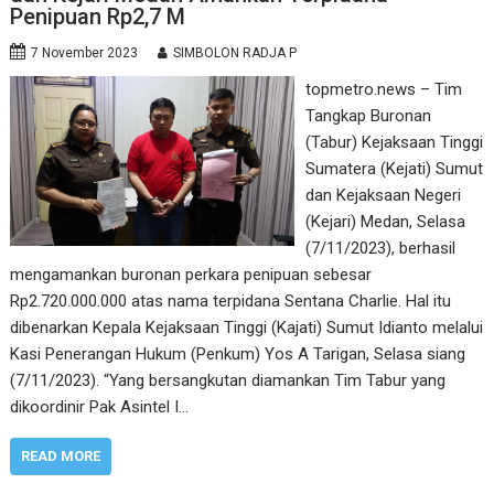
Penipuan Rp2,7 M
7 November 2023
SIMBOLON RADJA P
topmetro.news – Tim
Tangkap Buronan
(Tabur) Kejaksaan Tinggi
Sumatera (Kejati) Sumut
dan Kejaksaan Negeri
(Kejari) Medan, Selasa
(7/11/2023), berhasil
mengamankan buronan perkara penipuan sebesar
Rp2.720.000.000 atas nama terpidana Sentana Charlie. Hal itu
dibenarkan Kepala Kejaksaan Tinggi (Kajati) Sumut Idianto melalui
Kasi Penerangan Hukum (Penkum) Yos A Tarigan, Selasa siang
(7/11/2023). “Yang bersangkutan diamankan Tim Tabur yang
dikoordinir Pak Asintel I…
READ MORE