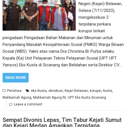
Negeri (Kejari) Belawan,
Selasa (7/11/2023),
mengeksekusi 2
terpidana perkara
korupsi terkait
pengadaan Pengadaan Bahan Makanan dan Minuman untuk
Penyandang Masalah Kesejahteraan Sosial (PMKS) Warga Binaan
Sosial (WBS). Yakni atas nama Dra Christina Br Purba selaku
Kepala (Ka) Unit Pelayanan Teknis Pelayanan Sosial (UPT UPT
Yansos) Eks Kusta di Sicanang dan Belidahan serta Direktur CV…
READ MORE
,
,
,
,
,
Peristiwa
eks Kusta
eksekusi
Kejari Belawan
korupsi
kusta
,
,
Mahkamah Agung
Mahkamah Agung RI
UPT Eks Kusta Sicanang
Leave a comment
Sempat Divonis Lepas, Tim Tabur Kejati Sumut
dan Kejari Medan Amankan Terpidana