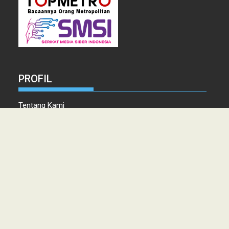
PROFIL
Tentang Kami
Tim Redaksi
Kontak
Info Iklan
Disclaimer
Pedoman Pemberitaan media Siber
Copyright © 2021 topmetro.news - Portal Berita Sumut Terpercaya
PT. PERSADA LINTAS MEDIA MEDAN.