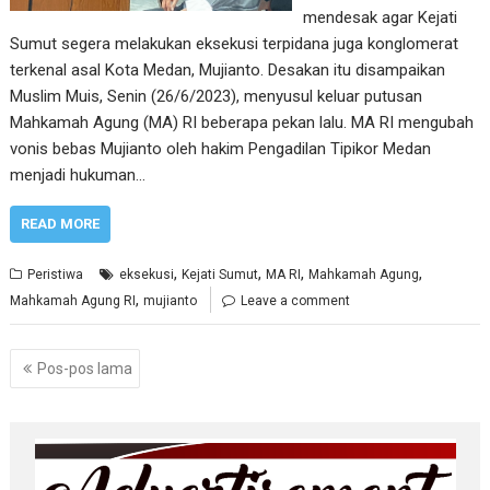
mendesak agar Kejati
Sumut segera melakukan eksekusi terpidana juga konglomerat
terkenal asal Kota Medan, Mujianto. Desakan itu disampaikan
Muslim Muis, Senin (26/6/2023), menyusul keluar putusan
Mahkamah Agung (MA) RI beberapa pekan lalu. MA RI mengubah
vonis bebas Mujianto oleh hakim Pengadilan Tipikor Medan
menjadi hukuman…
READ MORE
,
,
,
,
Peristiwa
eksekusi
Kejati Sumut
MA RI
Mahkamah Agung
,
Mahkamah Agung RI
mujianto
Leave a comment
Navigasi
Pos-pos lama
pos