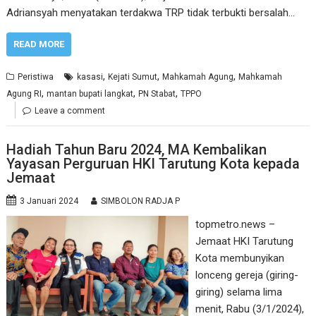
Adriansyah menyatakan terdakwa TRP tidak terbukti bersalah…
READ MORE
,
,
,
Peristiwa
kasasi
Kejati Sumut
Mahkamah Agung
Mahkamah
,
,
,
Agung RI
mantan bupati langkat
PN Stabat
TPPO
Leave a comment
Hadiah Tahun Baru 2024, MA Kembalikan
Yayasan Perguruan HKI Tarutung Kota kepada
Jemaat
3 Januari 2024
SIMBOLON RADJA P
topmetro.news –
Jemaat HKI Tarutung
Kota membunyikan
lonceng gereja (giring-
giring) selama lima
menit, Rabu (3/1/2024),