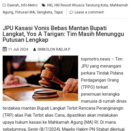
,
,
,
Daerah
Info Metro
HKI
HKI Resort Khusus Tarutung Kota
Mahkamah
,
,
,
Agung
Putusan MA
Sengketa
Taput
Leave a comment
JPU Kasasi Vonis Bebas Mantan Bupati
Langkat, Yos A Tarigan: Tim Masih Menunggu
Putusan Lengkap
11 Juli 2024
SIMBOLON RADJA P
topmetro.news – Tim
JPU yang menangani
perkara Tindak Pidana
Perdagangan Orang
(TPPO) terkait
penemuan kerangka
manusia di rumah dinas
terdakwa mantan Bupati Langkat Terbit Rencana Peranginangin
(TRP) alias Pak Terbit alias Cana, dipastikan akan melakukan
upaya hukum kasasi ke Mahkamah Agung (MA) RI. Di mana
sebelumnya, Senin (8/7/2024), Majelis Hakim PN Stabat diketuai