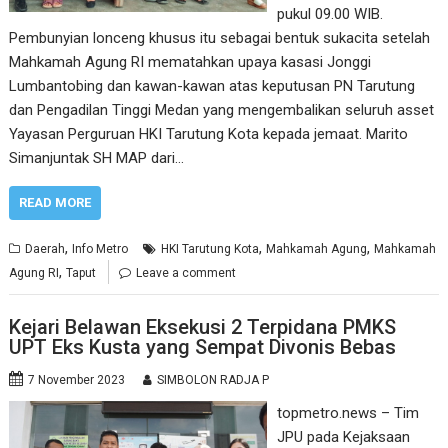
pukul 09.00 WIB.
Pembunyian lonceng khusus itu sebagai bentuk sukacita setelah
Mahkamah Agung RI mematahkan upaya kasasi Jonggi
Lumbantobing dan kawan-kawan atas keputusan PN Tarutung
dan Pengadilan Tinggi Medan yang mengembalikan seluruh asset
Yayasan Perguruan HKI Tarutung Kota kepada jemaat. Marito
Simanjuntak SH MAP dari…
READ MORE
,
,
,
Daerah
Info Metro
HKI Tarutung Kota
Mahkamah Agung
Mahkamah
,
Agung RI
Taput
Leave a comment
Kejari Belawan Eksekusi 2 Terpidana PMKS
UPT Eks Kusta yang Sempat Divonis Bebas
7 November 2023
SIMBOLON RADJA P
topmetro.news – Tim
JPU pada Kejaksaan