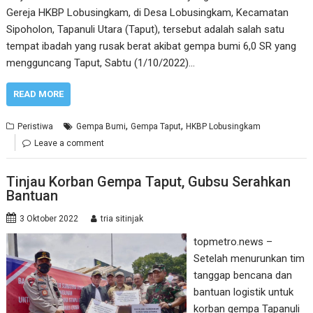
Gereja HKBP Lobusingkam, di Desa Lobusingkam, Kecamatan
Sipoholon, Tapanuli Utara (Taput), tersebut adalah salah satu
tempat ibadah yang rusak berat akibat gempa bumi 6,0 SR yang
mengguncang Taput, Sabtu (1/10/2022)…
READ MORE
,
,
Peristiwa
Gempa Bumi
Gempa Taput
HKBP Lobusingkam
Leave a comment
Tinjau Korban Gempa Taput, Gubsu Serahkan
Bantuan
3 Oktober 2022
tria sitinjak
topmetro.news –
Setelah menurunkan tim
tanggap bencana dan
bantuan logistik untuk
korban gempa Tapanuli