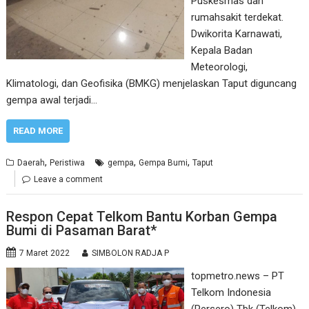
Puskesmas dan
rumahsakit terdekat.
Dwikorita Karnawati,
Kepala Badan
Meteorologi,
Klimatologi, dan Geofisika (BMKG) menjelaskan Taput diguncang
gempa awal terjadi…
READ MORE
,
,
,
Daerah
Peristiwa
gempa
Gempa Bumi
Taput
Leave a comment
Respon Cepat Telkom Bantu Korban Gempa
Bumi di Pasaman Barat*
7 Maret 2022
SIMBOLON RADJA P
topmetro.news – PT
Telkom Indonesia