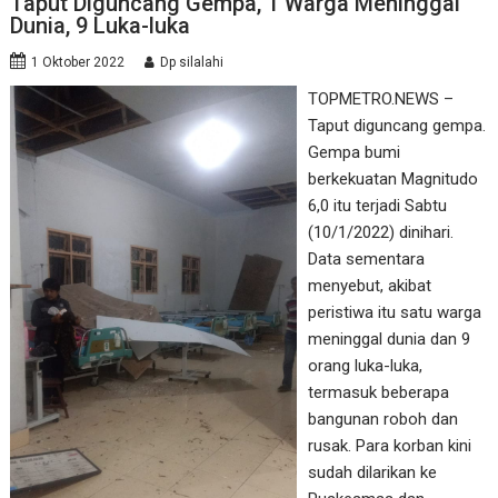
Taput Diguncang Gempa, 1 Warga Meninggal
Dunia, 9 Luka-luka
1 Oktober 2022
Dp silalahi
TOPMETRO.NEWS –
Taput diguncang gempa.
Gempa bumi
berkekuatan Magnitudo
6,0 itu terjadi Sabtu
(10/1/2022) dinihari.
Data sementara
menyebut, akibat
peristiwa itu satu warga
meninggal dunia dan 9
orang luka-luka,
termasuk beberapa
bangunan roboh dan
rusak. Para korban kini
sudah dilarikan ke