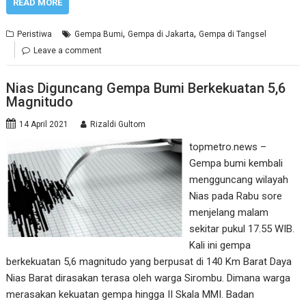
READ MORE
,
,
Peristiwa
Gempa Bumi
Gempa di Jakarta
Gempa di Tangsel
Leave a comment
Nias Diguncang Gempa Bumi Berkekuatan 5,6
Magnitudo
14 April 2021
Rizaldi Gultom
topmetro.news –
Gempa bumi kembali
mengguncang wilayah
Nias pada Rabu sore
menjelang malam
sekitar pukul 17.55 WIB.
Kali ini gempa
berkekuatan 5,6 magnitudo yang berpusat di 140 Km Barat Daya
Nias Barat dirasakan terasa oleh warga Sirombu. Dimana warga
merasakan kekuatan gempa hingga II Skala MMI. Badan