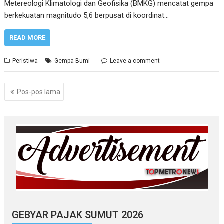
Metereologi Klimatologi dan Geofisika (BMKG) mencatat gempa
berkekuatan magnitudo 5,6 berpusat di koordinat…
READ MORE
Peristiwa
Gempa Bumi
Leave a comment
Navigasi
Pos-pos lama
pos
GEBYAR PAJAK SUMUT 2026