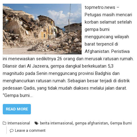
topmetro.news –
Petugas masih mencari
korban selamat setelah
gempa bumi
mengguncang wilayah
barat terpencil di
Afghanistan. Peristiwa
ini menewaskan sedikitnya 26 orang dan merusak ratusan rumah.
Dilansir dari Al Jazeera, gempa dangkal berkekuatan 5,3
magnitudo pada Senin mengguncang provinsi Badghis dan
menghancurkan ratusan rumah. Sebagian besar terjadi di distrik
pedesaan Qadis, yang tidak mudah diakses melalui jalan darat.
“Gempa bumi…
READ MORE
,
,
Internasional
berita internasional
gempa afghanistan
Gempa Bumi
Leave a comment