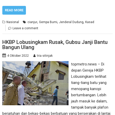
READ MORE
,
,
,
Nasional
cianjur
Gempa Bumi
Jenderal Dudung
Kasad
Leave a comment
HKBP Lobusingkam Rusak, Gubsu Janji Bantu
Bangun Ulang
4 Oktober 2022
tria sitinjak
topmetro.news – Di
depan Gereja HKBP
Lobusingkam terlihat
tiang-tiang batu yang
menopang kanopi
bertumbangan. Lebih
jauh masuk ke dalam,
tampak banyak plafon
berjatuhan dan bekas-bekas berbatuan yang berserakan di lantai.