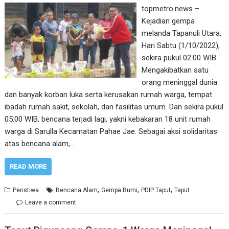
topmetro.news –
Kejadian gempa
melanda Tapanuli Utara,
Hari Sabtu (1/10/2022),
sekira pukul 02.00 WIB.
Mengakibatkan satu
orang meninggal dunia
dan banyak korban luka serta kerusakan rumah warga, tempat
ibadah rumah sakit, sekolah, dan fasilitas umum. Dan sekira pukul
05:00 WIB, bencana terjadi lagi, yakni kebakaran 18 unit rumah
warga di Sarulla Kecamatan Pahae Jae. Sebagai aksi solidaritas
atas bencana alam,…
READ MORE
,
,
,
Peristiwa
Bencana Alam
Gempa Bumi
PDIP Taput
Taput
Leave a comment