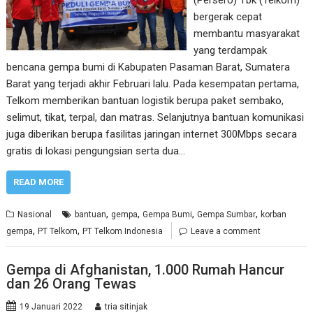
(Persero) Tbk (Telkom)
bergerak cepat
membantu masyarakat
yang terdampak
bencana gempa bumi di Kabupaten Pasaman Barat, Sumatera
Barat yang terjadi akhir Februari lalu. Pada kesempatan pertama,
Telkom memberikan bantuan logistik berupa paket sembako,
selimut, tikat, terpal, dan matras. Selanjutnya bantuan komunikasi
juga diberikan berupa fasilitas jaringan internet 300Mbps secara
gratis di lokasi pengungsian serta dua…
READ MORE
,
,
,
,
Nasional
bantuan
gempa
Gempa Bumi
Gempa Sumbar
korban
,
,
gempa
PT Telkom
PT Telkom Indonesia
Leave a comment
Gempa di Afghanistan, 1.000 Rumah Hancur
dan 26 Orang Tewas
19 Januari 2022
tria sitinjak