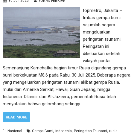
30 Juli 2025
YONAN FEBRIAN
topmetro, Jakarta –
Imbas gempa bumi
sejumlah negara
mengeluarkan
peringatan tsunami.
Peringatan ini
dikeluarkan setelah
wilayah pantai
Semenanjung Kamchatka bagian timur Rusia digundang gempa
bumi berkekuatan M8,6 pada Rabu, 30 Juli 2025. Beberapa negara
yang mengeluarkan peringatan tsunami akibat gempa Rusia,
mulai dari Amerika Serikat, Hawai, Guan Jepang, hingga
Indonesia. Dilansir dari Al-Jazeera, pemerintah Rusia telah
menyatakan bahwa gelombang setinggi…
READ MORE
,
,
,
Nasional
Gempa Bumi
indonesia
Peringatan Tsunami
rusia