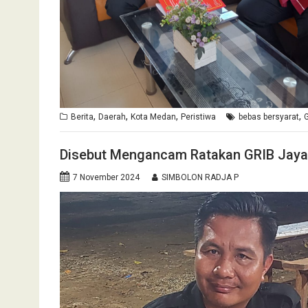
,
,
,
,
Berita
Daerah
Kota Medan
Peristiwa
bebas bersyarat
G
Disebut Mengancam Ratakan GRIB Jaya,
7 November 2024
SIMBOLON RADJA P