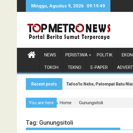
Skip
Minggu, Agustus 9, 2026
09:19:51
to
content
NEWS
PERISTIWA
POLITIK
EKON
TOKOH
TEKNO
E-PAPER
ADVERT
Recent posts
Tafoo'lo Nehe, Pelompat Batu Ni
Monumen Sisingamangaraja XII Be
You are here
Home
Gunungsitoli
Tag:
Gunungsitoli