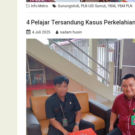
,
,
,
Info Metro
Gunungsitoli
PLN UID Sumut
YBM
YBM PLN
4 Pelajar Tersandung Kasus Perkelahia
4 Juli 2025
sadam husin