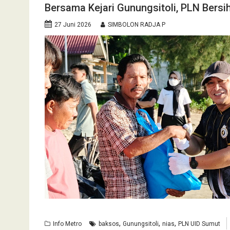
Bersama Kejari Gunungsitoli, PLN Bersi
27 Juni 2026
SIMBOLON RADJA P
,
,
,
Info Metro
baksos
Gunungsitoli
nias
PLN UID Sumut