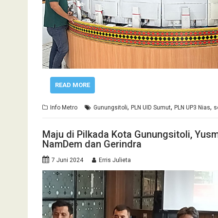
READ MORE
,
,
,
Info Metro
Gunungsitoli
PLN UID Sumut
PLN UP3 Nias
s
Maju di Pilkada Kota Gunungsitoli, Yus
NamDem dan Gerindra
7 Juni 2024
Erris Julieta