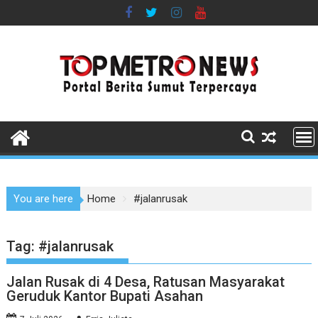
Skip
to
content
You are here
Home
#jalanrusak
Tag:
#jalanrusak
Jalan Rusak di 4 Desa, Ratusan Masyarakat
Geruduk Kantor Bupati Asahan