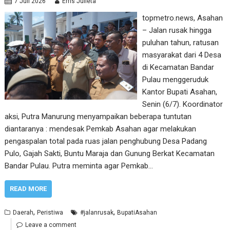
7 Juli 2026
Erris Julieta
topmetro.news, Asahan
– Jalan rusak hingga
puluhan tahun, ratusan
masyarakat dari 4 Desa
di Kecamatan Bandar
Pulau menggeruduk
Kantor Bupati Asahan,
Senin (6/7). Koordinator
aksi, Putra Manurung menyampaikan beberapa tuntutan
diantaranya : mendesak Pemkab Asahan agar melakukan
pengaspalan total pada ruas jalan penghubung Desa Padang
Pulo, Gajah Sakti, Buntu Maraja dan Gunung Berkat Kecamatan
Bandar Pulau. Putra meminta agar Pemkab…
READ MORE
,
,
Daerah
Peristiwa
#jalanrusak
BupatiAsahan
Leave a comment