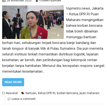
28 November 2025
YONAN FEBRIAN
topmetro.news, Jakarta
– Ketua DPR RI Puan
Maharani mengingatkan
bahwa korban bencana
tidak boleh dibiarkan
menunggu bantuan
berhari-hari, sehubungan terjadi bencana banjir bandang dan
tanah longsor di banyak titik di Pulau Sumatera. Dia pun meminta
seluruh institusi terkait memastikan distribusi logistik, layanan
kesehatan, air bersih, dan perlindungan bagi kelompok rentan
berjalan tanpa hambatan. Menurut dia, kecepatan respons sangat
menentukan keselamatan…
READ MORE
,
,
,
Nasional
bantuan
Ketua DPR RI
korban bencana
puan maharani
Leave a comment