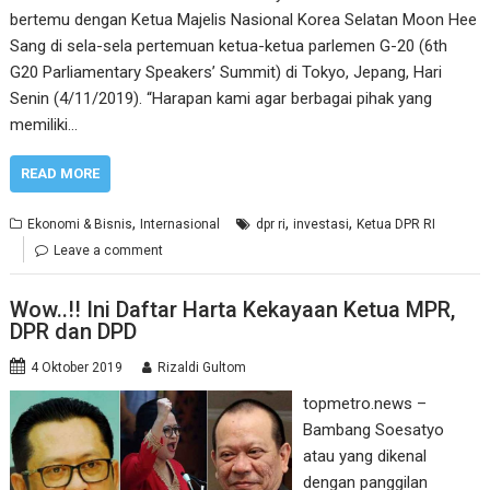
bertemu dengan Ketua Majelis Nasional Korea Selatan Moon Hee
Sang di sela-sela pertemuan ketua-ketua parlemen G-20 (6th
G20 Parliamentary Speakers’ Summit) di Tokyo, Jepang, Hari
Senin (4/11/2019). “Harapan kami agar berbagai pihak yang
memiliki…
READ MORE
,
,
,
Ekonomi & Bisnis
Internasional
dpr ri
investasi
Ketua DPR RI
Leave a comment
Wow..!! Ini Daftar Harta Kekayaan Ketua MPR,
DPR dan DPD
4 Oktober 2019
Rizaldi Gultom
topmetro.news –
Bambang Soesatyo
atau yang dikenal
dengan panggilan