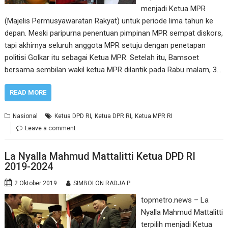
menjadi Ketua MPR
(Majelis Permusyawaratan Rakyat) untuk periode lima tahun ke
depan. Meski paripurna penentuan pimpinan MPR sempat diskors,
tapi akhirnya seluruh anggota MPR setuju dengan penetapan
politisi Golkar itu sebagai Ketua MPR. Setelah itu, Bamsoet
bersama sembilan wakil ketua MPR dilantik pada Rabu malam, 3…
READ MORE
,
,
Nasional
Ketua DPD RI
Ketua DPR RI
Ketua MPR RI
Leave a comment
La Nyalla Mahmud Mattalitti Ketua DPD RI
2019-2024
2 Oktober 2019
SIMBOLON RADJA P
topmetro.news – La
Nyalla Mahmud Mattalitti
terpilih menjadi Ketua