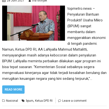
28 Juni 2021
tria sitinjak
topmetro.news –
Penyaluran Bantuan
Produktif Usaha Mikro
(BPUM) sangat
membantu dalam
menggerakkan ekonomi
di tengah pandemi.
Namun, Ketua DPD RI, AA LaNyalla Mahmud Mattalitti,
menyayangkan masih adanya kebocoran dalam penyaluran
BPUM. LaNyalla meminta perbaikan dilakukan agar program ini
bisa tepat sasaran. “Kementerian Sosial sebaiknya segera
mengevaluasi kinerjanya agar tidak terjadi kesalahan berulang dan
merugikan keuangan negara yang kini sedang terpuruk,”…
READ MORE
,
Nasional
bpum
Ketua DPD RI
Leave a comment