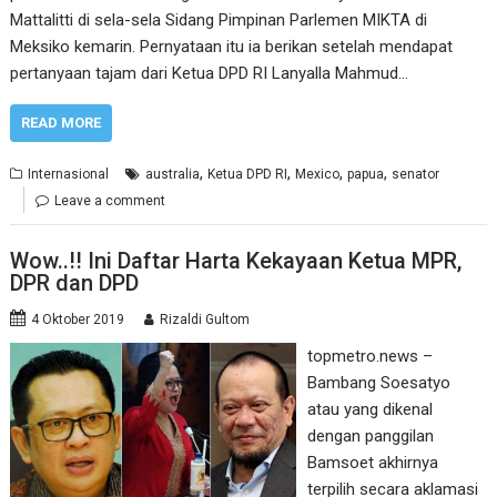
Mattalitti di sela-sela Sidang Pimpinan Parlemen MIKTA di
Meksiko kemarin. Pernyataan itu ia berikan setelah mendapat
pertanyaan tajam dari Ketua DPD RI Lanyalla Mahmud…
READ MORE
,
,
,
,
Internasional
australia
Ketua DPD RI
Mexico
papua
senator
Leave a comment
Wow..!! Ini Daftar Harta Kekayaan Ketua MPR,
DPR dan DPD
4 Oktober 2019
Rizaldi Gultom
topmetro.news –
Bambang Soesatyo
atau yang dikenal
dengan panggilan
Bamsoet akhirnya
terpilih secara aklamasi