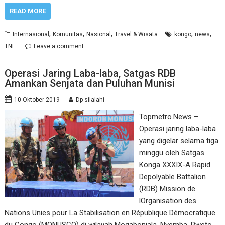
READ MORE
,
,
,
,
,
Internasional
Komunitas
Nasional
Travel & Wisata
kongo
news
TNI
Leave a comment
Operasi Jaring Laba-laba, Satgas RDB
Amankan Senjata dan Puluhan Munisi
10 Oktober 2019
Dp silalahi
Topmetro.News –
Operasi jaring laba-laba
yang digelar selama tiga
minggu oleh Satgas
Konga XXXIX-A Rapid
Depolyable Battalion
(RDB) Mission de
lOrganisation des
Nations Unies pour La Stabilisation en République Démocratique