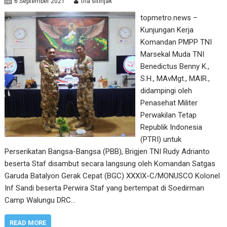
6 September 2021
tria sitinjak
topmetro.news –
Kunjungan Kerja
Komandan PMPP TNI
Marsekal Muda TNI
Benedictus Benny K.,
S.H., MAvMgt., MAIR.,
didampingi oleh
Penasehat Militer
Perwakilan Tetap
Republik Indonesia
(PTRI) untuk
Perserikatan Bangsa-Bangsa (PBB), Brigjen TNI Rudy Adrianto
beserta Staf disambut secara langsung oleh Komandan Satgas
Garuda Batalyon Gerak Cepat (BGC) XXXIX-C/MONUSCO Kolonel
Inf Sandi beserta Perwira Staf yang bertempat di Soedirman
Camp Walungu DRC…
READ MORE