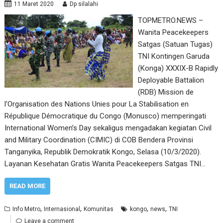
11 Maret 2020
Dp silalahi
TOPMETRO.NEWS –
Wanita Peacekeepers
Satgas (Satuan Tugas)
TNI Kontingen Garuda
(Konga) XXXIX-B Rapidly
Deployable Battalion
(RDB) Mission de
l’Organisation des Nations Unies pour La Stabilisation en
République Démocratique du Congo (Monusco) memperingati
International Women’s Day sekaligus mengadakan kegiatan Civil
and Military Coordination (CIMIC) di COB Bendera Provinsi
Tanganyika, Republik Demokratik Kongo, Selasa (10/3/2020).
Layanan Kesehatan Gratis Wanita Peacekeepers Satgas TNI…
READ MORE
,
,
,
,
Info Metro
Internasional
Komunitas
kongo
news
TNI
Leave a comment