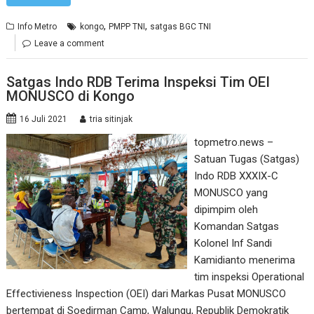
,
,
Info Metro
kongo
PMPP TNI
satgas BGC TNI
Leave a comment
Satgas Indo RDB Terima Inspeksi Tim OEI
MONUSCO di Kongo
16 Juli 2021
tria sitinjak
topmetro.news –
Satuan Tugas (Satgas)
Indo RDB XXXIX-C
MONUSCO yang
dipimpim oleh
Komandan Satgas
Kolonel Inf Sandi
Kamidianto menerima
tim inspeksi Operational
Effectivieness Inspection (OEI) dari Markas Pusat MONUSCO
bertempat di Soedirman Camp, Walungu, Republik Demokratik