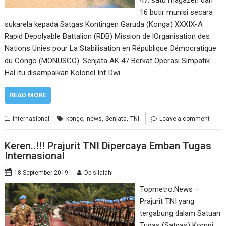
16 butir munisi secara
sukarela kepada Satgas Kontingen Garuda (Konga) XXXIX-A
Rapid Depolyable Battalion (RDB) Mission de lOrganisation des
Nations Unies pour La Stabilisation en République Démocratique
du Congo (MONUSCO). Senjata AK 47 Berkat Operasi Simpatik
Hal itu disampaikan Kolonel Inf Dwi…
READ MORE
,
,
,
Internasional
kongo
news
Senjata
TNI
Leave a comment
Keren..!!! Prajurit TNI Dipercaya Emban Tugas
Internasional
18 September 2019
Dp silalahi
Topmetro.News –
Prajurit TNI yang
tergabung dalam Satuan
Tugas (Satgas) Kompi