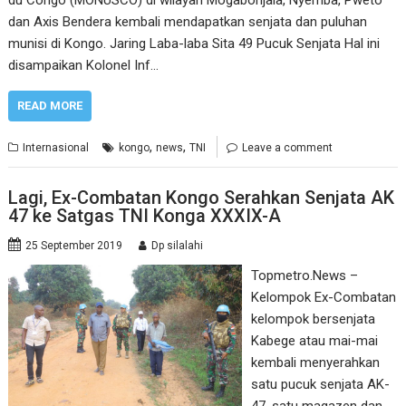
du Congo (MONUSCO) di wilayah Mogabonjala, Nyemba, Pweto
dan Axis Bendera kembali mendapatkan senjata dan puluhan
munisi di Kongo. Jaring Laba-laba Sita 49 Pucuk Senjata Hal ini
disampaikan Kolonel Inf…
READ MORE
,
,
Internasional
kongo
news
TNI
Leave a comment
Lagi, Ex-Combatan Kongo Serahkan Senjata AK
47 ke Satgas TNI Konga XXXIX-A
25 September 2019
Dp silalahi
Topmetro.News –
Kelompok Ex-Combatan
kelompok bersenjata
Kabege atau mai-mai
kembali menyerahkan
satu pucuk senjata AK-
47, satu magazen dan