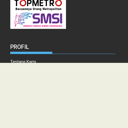
PROFIL
Tentang Kami
Tim Redaksi
Kontak
Info Iklan
Disclaimer
Pedoman Pemberitaan media Siber
Copyright © 2021 topmetro.news - Portal Berita Sumut Terpercaya
PT. PERSADA LINTAS MEDIA MEDAN.