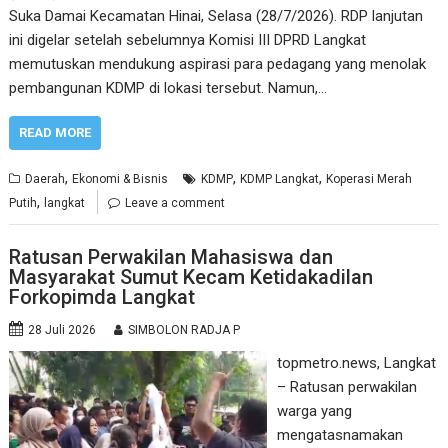
Suka Damai Kecamatan Hinai, Selasa (28/7/2026). RDP lanjutan
ini digelar setelah sebelumnya Komisi III DPRD Langkat
memutuskan mendukung aspirasi para pedagang yang menolak
pembangunan KDMP di lokasi tersebut. Namun,…
READ MORE
,
,
,
Daerah
Ekonomi & Bisnis
KDMP
KDMP Langkat
Koperasi Merah
,
Putih
langkat
Leave a comment
Ratusan Perwakilan Mahasiswa dan
Masyarakat Sumut Kecam Ketidakadilan
Forkopimda Langkat
28 Juli 2026
SIMBOLON RADJA P
topmetro.news, Langkat
– Ratusan perwakilan
warga yang
mengatasnamakan