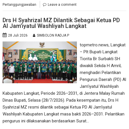
Pertanggungjawaban
Leave a comment
Drs H Syahrizal MZ Dilantik Sebagai Ketua PD
Al Jam’iyatul Washliyah Langkat
28 Juli 2026
SIMBOLON RADJA P
topmetro.news, Langkat
– Plt Bupati Langkat
Tiorita Br Surbakti SH
diwakili Sekda H Amril,
menghadiri Pelantikan
Pengurus Daerah (PD) Al
Jam’iyatul Washliyah
Kabupaten Langkat, Periode 2026–2031, di Jentera Malay Rumah
Dinas Bupati, Selasa (28/7/2026). Pada kesempatan itu, Drs H
Syahrizal MZ resmi dilantik sebagai Ketua PD Al Jam’iyatul
Washliyah Kabupaten Langkat masa bakti 2026–2031. Pelantikan
pengurus ini dilaksanakan berdasarkan Surat…