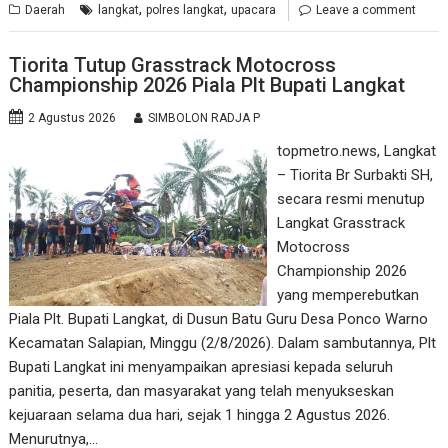
,
,
Daerah
langkat
polres langkat
upacara
Leave a comment
Tiorita Tutup Grasstrack Motocross
Championship 2026 Piala Plt Bupati Langkat
2 Agustus 2026
SIMBOLON RADJA P
topmetro.news, Langkat
– Tiorita Br Surbakti SH,
secara resmi menutup
Langkat Grasstrack
Motocross
Championship 2026
yang memperebutkan
Piala Plt. Bupati Langkat, di Dusun Batu Guru Desa Ponco Warno
Kecamatan Salapian, Minggu (2/8/2026). Dalam sambutannya, Plt
Bupati Langkat ini menyampaikan apresiasi kepada seluruh
panitia, peserta, dan masyarakat yang telah menyukseskan
kejuaraan selama dua hari, sejak 1 hingga 2 Agustus 2026.
Menurutnya,…