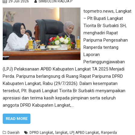
29 Juli 2026
SIMBOLON RADJA P
topmetro.news, Langkat
– Plt Bupati Langkat
Tiorita Br Surbakti SH,
menghadiri Rapat
Paripurna Pengesahan
Ranperda tentang
Laporan
Pertanggungjawaban
(LPJ) Pelaksanaan APBD Kabupaten Langkat TA 2025 Menjadi
Perda. Paripurna berlangsung di Ruang Rapat Paripurna DPRD
Kabupaten Langkat, Rabu (29/7/2026). Dalam kesempatan
tersebut, Plt. Bupati Langkat Tiorita Br Surbakti menyampaikan
apresiasi dan terima kasih kepada pimpinan serta seluruh
anggota DPRD Kabupaten Langkat,…
READ MORE
,
,
,
Daerah
DPRD Langkat
langkat
LPj APBD Langkat
Ranperda