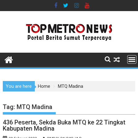
Skip
to
content
You are here
Home
MTQ Madina
Tag:
MTQ Madina
436 Peserta, Sekda Buka MTQ ke 22 Tingkat
Kabupaten Madina