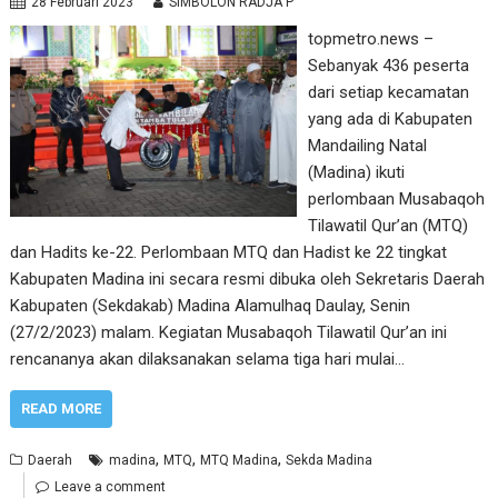
28 Februari 2023
SIMBOLON RADJA P
topmetro.news –
Sebanyak 436 peserta
dari setiap kecamatan
yang ada di Kabupaten
Mandailing Natal
(Madina) ikuti
perlombaan Musabaqoh
Tilawatil Qur’an (MTQ)
dan Hadits ke-22. Perlombaan MTQ dan Hadist ke 22 tingkat
Kabupaten Madina ini secara resmi dibuka oleh Sekretaris Daerah
Kabupaten (Sekdakab) Madina Alamulhaq Daulay, Senin
(27/2/2023) malam. Kegiatan Musabaqoh Tilawatil Qur’an ini
rencananya akan dilaksanakan selama tiga hari mulai…
READ MORE
,
,
,
Daerah
madina
MTQ
MTQ Madina
Sekda Madina
Leave a comment