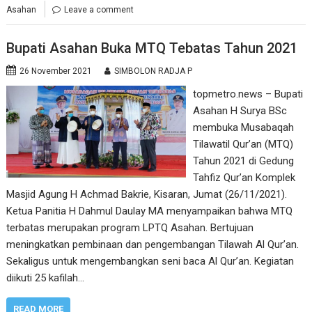
Asahan
Leave a comment
Bupati Asahan Buka MTQ Tebatas Tahun 2021
26 November 2021
SIMBOLON RADJA P
topmetro.news – Bupati
Asahan H Surya BSc
membuka Musabaqah
Tilawatil Qur’an (MTQ)
Tahun 2021 di Gedung
Tahfiz Qur’an Komplek
Masjid Agung H Achmad Bakrie, Kisaran, Jumat (26/11/2021).
Ketua Panitia H Dahmul Daulay MA menyampaikan bahwa MTQ
terbatas merupakan program LPTQ Asahan. Bertujuan
meningkatkan pembinaan dan pengembangan Tilawah Al Qur’an.
Sekaligus untuk mengembangkan seni baca Al Qur’an. Kegiatan
diikuti 25 kafilah…
READ MORE