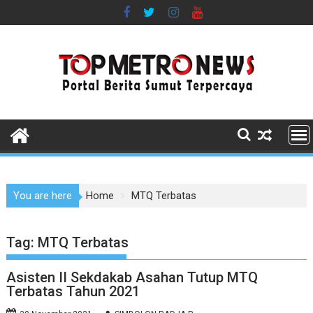
Skip
to
content
You are here
Home
MTQ Terbatas
Tag:
MTQ Terbatas
Asisten II Sekdakab Asahan Tutup MTQ
Terbatas Tahun 2021