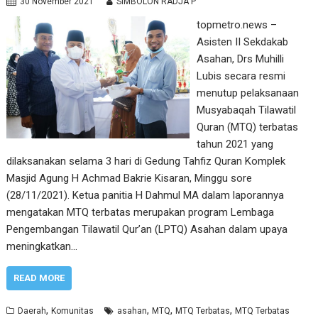
30 November 2021
SIMBOLON RADJA P
topmetro.news –
Asisten II Sekdakab
Asahan, Drs Muhilli
Lubis secara resmi
menutup pelaksanaan
Musyabaqah Tilawatil
Quran (MTQ) terbatas
tahun 2021 yang
dilaksanakan selama 3 hari di Gedung Tahfiz Quran Komplek
Masjid Agung H Achmad Bakrie Kisaran, Minggu sore
(28/11/2021). Ketua panitia H Dahmul MA dalam laporannya
mengatakan MTQ terbatas merupakan program Lembaga
Pengembangan Tilawatil Qur’an (LPTQ) Asahan dalam upaya
meningkatkan…
READ MORE
,
,
,
,
Daerah
Komunitas
asahan
MTQ
MTQ Terbatas
MTQ Terbatas