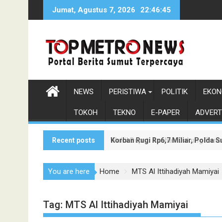
Skip
Jumat, Agustus 7, 2026
22:46:46
to
content
NEWS
PERISTIWA
POLITIK
EKON
TOKOH
TEKNO
E-PAPER
ADVERT
Recent posts
Korban Rugi Rp6,7 Miliar, Polda
Wakil Bupati Asahan Dukung Pen
You are here
Home
MTS Al Ittihadiyah Mamiyai
Tag:
MTS Al Ittihadiyah Mamiyai