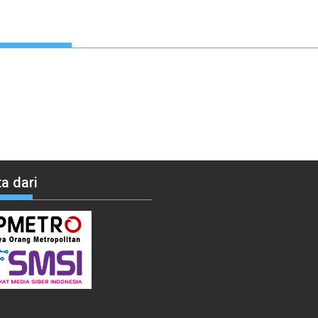
a dari