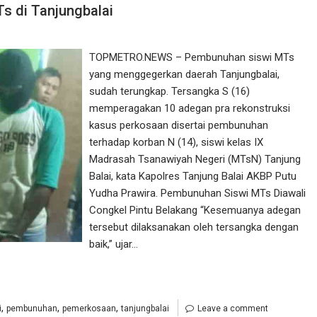
s di Tanjungbalai
TOPMETRO.NEWS – Pembunuhan siswi MTs
yang menggegerkan daerah Tanjungbalai,
sudah terungkap. Tersangka S (16)
memperagakan 10 adegan pra rekonstruksi
kasus perkosaan disertai pembunuhan
terhadap korban N (14), siswi kelas IX
Madrasah Tsanawiyah Negeri (MTsN) Tanjung
Balai, kata Kapolres Tanjung Balai AKBP Putu
Yudha Prawira. Pembunuhan Siswi MTs Diawali
Congkel Pintu Belakang “Kesemuanya adegan
tersebut dilaksanakan oleh tersangka dengan
baik,” ujar…
,
,
,
i
pembunuhan
pemerkosaan
tanjungbalai
Leave a comment