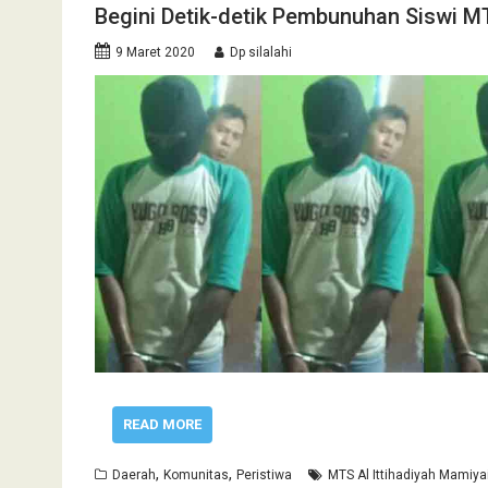
Begini Detik-detik Pembunuhan Siswi MT
9 Maret 2020
Dp silalahi
READ MORE
,
,
Daerah
Komunitas
Peristiwa
MTS Al Ittihadiyah Mamiya