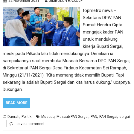
22 November 2021
SIMBOLON RADJA P
topmetro.news –
Seketaris DPW PAN
Sumut Hendra Cipta
mengajak kader PAN
untuk mendukung
kinerja Bupati Sergai,
meski pada Pilkada lalu tidak mendukungnya. Demikian ia
sampaikannya saat membuka Muscab Bersama DPC PAN Sergai,
di Sekretariat PAN Sergai Desa Firdaus Kecamatan Sei Rampah,
Minggu (21/11/2021). “Kita memang tidak memilih Bupati. Tapi
sekarang ia adalah Bupati Sergai dan kita harus dukung,” ucapnya.
Dukungan…
READ MORE
,
,
,
,
,
Daerah
Politik
Muscab
Muscab PAN Sergai
PAN
PAN Sergai
sergai
Leave a comment