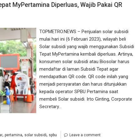
 Tepat MyPertamina Diperluas, Wajib Pakai QR
TOPMETRO.NEWS – Penjualan solar subsidi
mulai hari ini (6 Februari 2023), wilayah beli
Solar subsidi yang wajib menggunakan Subsidi
Tepat MyPertamina kembali diperluas. Artinya,
konsumen solar subsidi atau Biosolar harus
mendaftar di laman Subsidi Tepat agar
mendapatkan QR code. QR code inilah yang
menjadi persyaratan dan harus ditunjukkan
kepada operator SPBU Pertamina saat
membeli Solar subsidi. Irto Ginting, Corporate
Secretary…
,
,
,
ar
pertamina
solar subsidi
spbu
Leave a comment