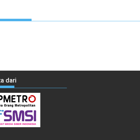
a dari