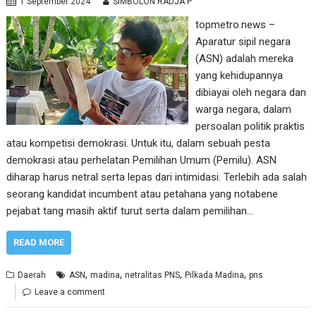
1 September 2024
SIMBOLON RADJA P
topmetro.news –
Aparatur sipil negara
(ASN) adalah mereka
yang kehidupannya
dibiayai oleh negara dan
warga negara, dalam
persoalan politik praktis
atau kompetisi demokrasi. Untuk itu, dalam sebuah pesta
demokrasi atau perhelatan Pemilihan Umum (Pemilu). ASN
diharap harus netral serta lepas dari intimidasi. Terlebih ada salah
seorang kandidat incumbent atau petahana yang notabene
pejabat tang masih aktif turut serta dalam pemilihan…
READ MORE
,
,
,
,
Daerah
ASN
madina
netralitas PNS
Pilkada Madina
pns
Leave a comment