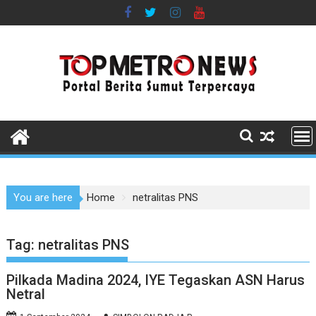
Skip
to
content
You are here
Home
netralitas PNS
Tag:
netralitas PNS
Pilkada Madina 2024, IYE Tegaskan ASN Harus
Netral