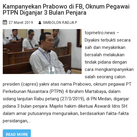
Kampanyekan Prabowo di FB, Oknum Pegawai
PTPN Diganjar 3 Bulan Penjara
27 Maret 2019
SIMBOLON RADJA P
topmetro.news –
Diyakini terbukti secara
sah dan meyakinkan
bersalah melakukan
tindak pidana dengan
cara mengkampanyekan
salah seorang calon
presiden (capres) yakni atas nama Prabowo, oknum pegawai PT
Perkebunan Nusantara (PTPN) 4 Ibrahim Martabaya, dalam
sidang lanjutan Rabu petang (27/3/2019), di PN Medan, diganjar
pidana 3 bulan penjara. Majelis hakim diketuai Aswardi Idris SH
dalam amar putusannya menguraikan, berdasarkan fakta-fakta
persidangan,…
READ MORE