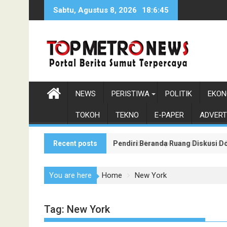
Skip
Sabtu, Agustus 8, 2026
18:6:47
to
content
NEWS
PERISTIWA
POLITIK
EKON
TOKOH
TEKNO
E-PAPER
ADVERT
Recent posts
Pendiri Beranda Ruang Diskusi D
Pemkab Karo Apresiasi Dedikasi
You are here
Home
New York
Tag:
New York