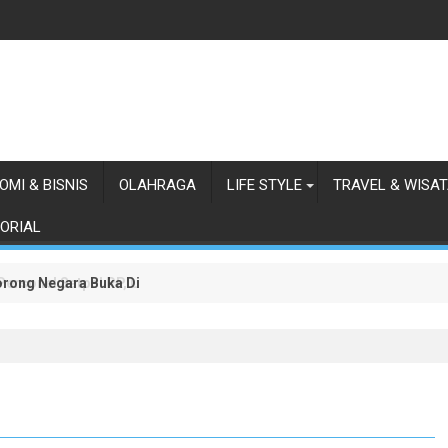
OMI & BISNIS
OLAHRAGA
LIFE STYLE
TRAVEL & WISA
ORIAL
orong Negara Buka Dialog dalam Penyelesaian BLBI
 Personel Satpol PP, Linmas, dan Pemadam Kebakaran