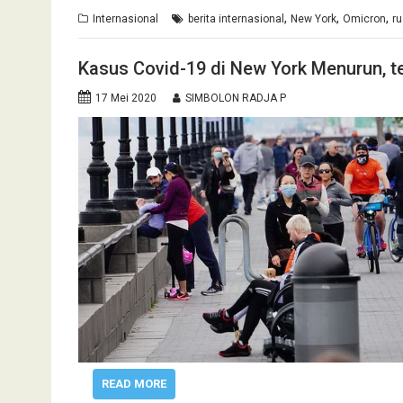
,
,
,
Internasional
berita internasional
New York
Omicron
r
Kasus Covid-19 di New York Menurun, t
17 Mei 2020
SIMBOLON RADJA P
READ MORE