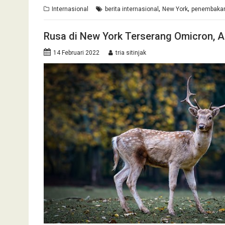
,
,
Internasional
berita internasional
New York
penembaka
Rusa di New York Terserang Omicron, Ah
14 Februari 2022
tria sitinjak