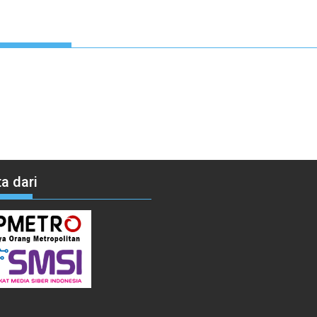
a dari