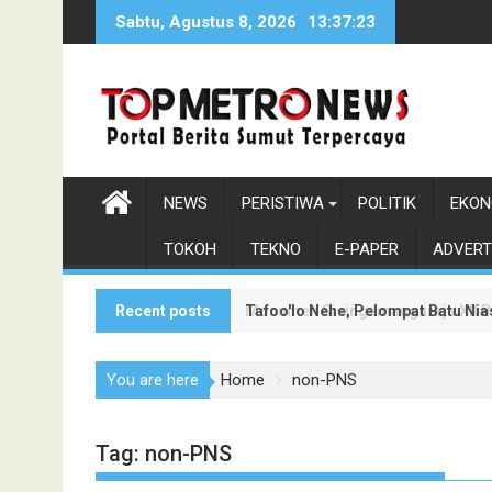
Skip
Sabtu, Agustus 8, 2026
13:37:23
to
content
NEWS
PERISTIWA
POLITIK
EKON
TOKOH
TEKNO
E-PAPER
ADVERT
Recent posts
Tafoo'lo Nehe, Pelompat Batu Ni
Monumen Sisingamangaraja XII Be
You are here
Home
non-PNS
Tag:
non-PNS