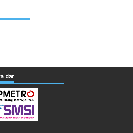
a dari