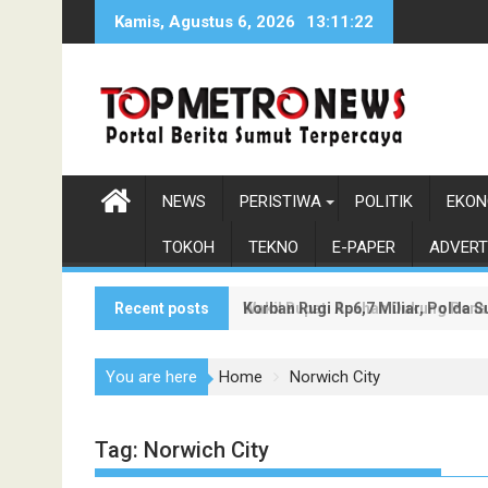
Skip
Kamis, Agustus 6, 2026
13:11:23
to
content
NEWS
PERISTIWA
POLITIK
EKON
TOKOH
TEKNO
E-PAPER
ADVERT
Recent posts
Korban Rugi Rp6,7 Miliar, Polda
Wakil Bupati Asahan Dukung Pen
You are here
Home
Norwich City
Tag:
Norwich City