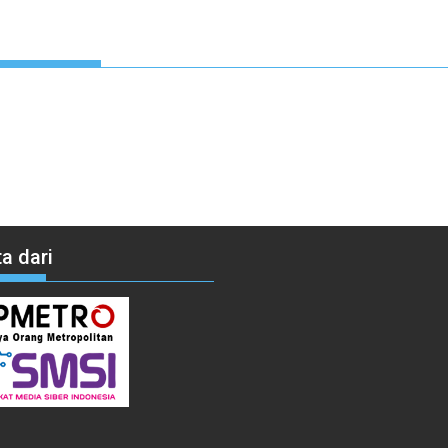
a dari