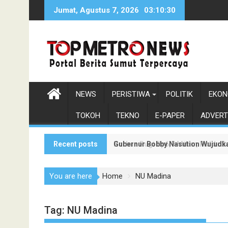
Skip
Jumat, Agustus 7, 2026
03:10:31
to
content
NEWS
PERISTIWA
POLITIK
EKON
TOKOH
TEKNO
E-PAPER
ADVERT
Recent posts
Gubernur Bobby Nasution Wujudka
Korban Rugi Rp6,7 Miliar, Polda
You are here
Home
NU Madina
Tag:
NU Madina