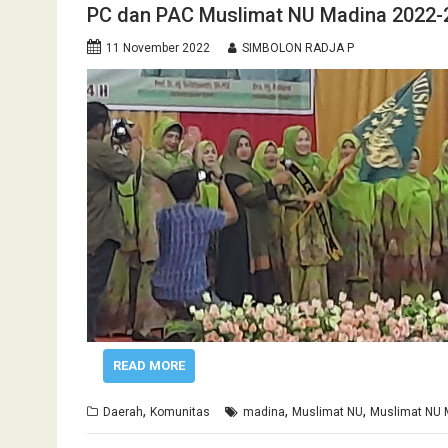
PC dan PAC Muslimat NU Madina 2022-2
11 November 2022
SIMBOLON RADJA P
READ MORE
,
,
,
Daerah
Komunitas
madina
Muslimat NU
Muslimat NU 