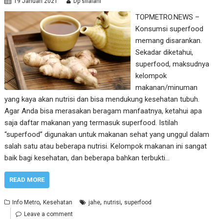
19 Januari 2021
Dp silalahi
TOPMETRO.NEWS –
Konsumsi superfood
memang disarankan.
Sekadar diketahui,
superfood, maksudnya
kelompok
makanan/minuman
yang kaya akan nutrisi dan bisa mendukung kesehatan tubuh.
Agar Anda bisa merasakan beragam manfaatnya, ketahui apa
saja daftar makanan yang termasuk superfood. Istilah
“superfood” digunakan untuk makanan sehat yang unggul dalam
salah satu atau beberapa nutrisi. Kelompok makanan ini sangat
baik bagi kesehatan, dan beberapa bahkan terbukti…
READ MORE
,
,
,
Info Metro
Kesehatan
jahe
nutrisi
superfood
Leave a comment