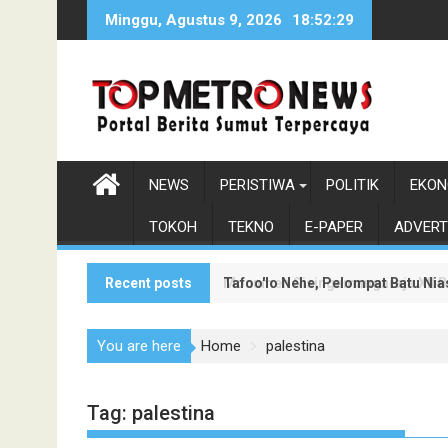
Skip
Minggu, Agustus 9, 2026
18:52:31
to
content
NEWS
PERISTIWA
POLITIK
EKON
TOKOH
TEKNO
E-PAPER
ADVERT
Recent posts
Tafoo'lo Nehe, Pelompat Batu Ni
Monumen Sisingamangaraja XII Be
You are here
Home
palestina
Tag:
palestina