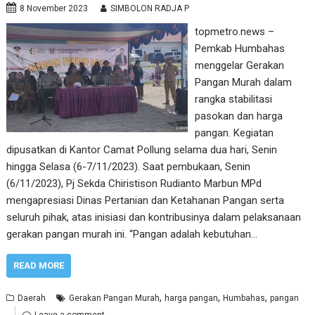
8 November 2023
SIMBOLON RADJA P
topmetro.news –
Pemkab Humbahas
menggelar Gerakan
Pangan Murah dalam
rangka stabilitasi
pasokan dan harga
pangan. Kegiatan
dipusatkan di Kantor Camat Pollung selama dua hari, Senin
hingga Selasa (6-7/11/2023). Saat pembukaan, Senin
(6/11/2023), Pj Sekda Chiristison Rudianto Marbun MPd
mengapresiasi Dinas Pertanian dan Ketahanan Pangan serta
seluruh pihak, atas inisiasi dan kontribusinya dalam pelaksanaan
gerakan pangan murah ini. “Pangan adalah kebutuhan…
READ MORE
,
,
,
Daerah
Gerakan Pangan Murah
harga pangan
Humbahas
pangan
Leave a comment