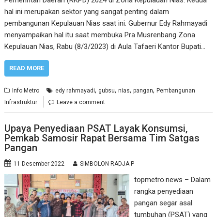
hal ini merupakan sektor yang sangat penting dalam
pembangunan Kepulauan Nias saat ini. Gubernur Edy Rahmayadi
menyampaikan hal itu saat membuka Pra Musrenbang Zona
Kepulauan Nias, Rabu (8/3/2023) di Aula Tafaeri Kantor Bupati…
READ MORE
,
,
,
,
Info Metro
edy rahmayadi
gubsu
nias
pangan
Pembangunan
Infrastruktur
Leave a comment
Upaya Penyediaan PSAT Layak Konsumsi,
Pemkab Samosir Rapat Bersama Tim Satgas
Pangan
11 Desember 2022
SIMBOLON RADJA P
topmetro.news – Dalam
rangka penyediaan
pangan segar asal
tumbuhan (PSAT) yang