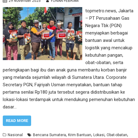
29 November 2025
YONAN FEBRIAN
topmetro.news, Jakarta
– PT Perusahaan Gas
Negara Tbk (PGN)
menyiapkan berbagai
bantuan awal untuk
logistik yang mencakup
kebutuhan pangan,
obat-obatan, serta
perlengkapan bagi ibu dan anak guna membantu korban banjir
yang melanda sejumlah wilayah di Sumatera Utara. Corporate
Secretary PGN, Fajriyah Usman menyatakan, bantuan tahap
pertama senilai Rp180 juta tersebut segera didistribusikan ke
lokasi-lokasi terdampak untuk mendukung pemenuhan kebutuhan
dasar…
READ MORE
,
,
,
,
Nasional
Bencana Sumatera
Krim Bantuan
Lokasi
Obat-obatan