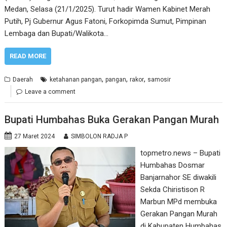
Medan, Selasa (21/1/2025). Turut hadir Wamen Kabinet Merah
Putih, Pj Gubernur Agus Fatoni, Forkopimda Sumut, Pimpinan
Lembaga dan Bupati/Walikota…
READ MORE
,
,
,
Daerah
ketahanan pangan
pangan
rakor
samosir
Leave a comment
Bupati Humbahas Buka Gerakan Pangan Murah
27 Maret 2024
SIMBOLON RADJA P
topmetro.news – Bupati
Humbahas Dosmar
Banjarnahor SE diwakili
Sekda Chiristison R
Marbun MPd membuka
Gerakan Pangan Murah
di Kabupaten Humbahas