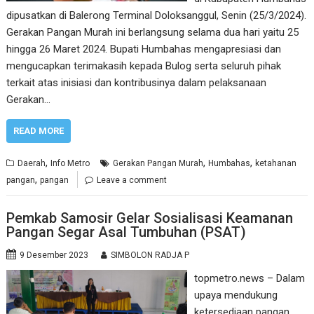
dipusatkan di Balerong Terminal Doloksanggul, Senin (25/3/2024).
Gerakan Pangan Murah ini berlangsung selama dua hari yaitu 25
hingga 26 Maret 2024. Bupati Humbahas mengapresiasi dan
mengucapkan terimakasih kepada Bulog serta seluruh pihak
terkait atas inisiasi dan kontribusinya dalam pelaksanaan
Gerakan…
READ MORE
,
,
,
Daerah
Info Metro
Gerakan Pangan Murah
Humbahas
ketahanan
,
pangan
pangan
Leave a comment
Pemkab Samosir Gelar Sosialisasi Keamanan
Pangan Segar Asal Tumbuhan (PSAT)
9 Desember 2023
SIMBOLON RADJA P
topmetro.news – Dalam
upaya mendukung
ketersediaan pangan