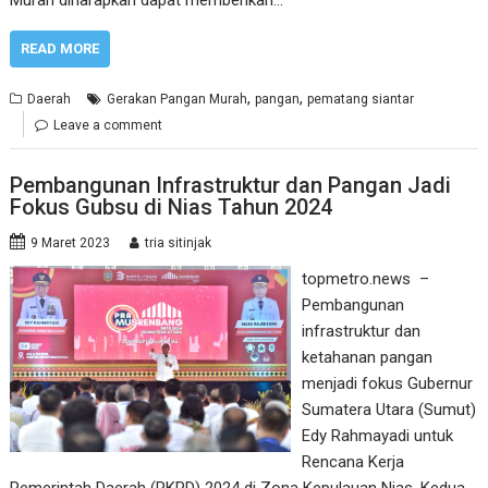
Murah diharapkan dapat memberikan…
READ MORE
,
,
Daerah
Gerakan Pangan Murah
pangan
pematang siantar
Leave a comment
Pembangunan Infrastruktur dan Pangan Jadi
Fokus Gubsu di Nias Tahun 2024
9 Maret 2023
tria sitinjak
topmetro.news –
Pembangunan
infrastruktur dan
ketahanan pangan
menjadi fokus Gubernur
Sumatera Utara (Sumut)
Edy Rahmayadi untuk
Rencana Kerja
Pemerintah Daerah (RKPD) 2024 di Zona Kepulauan Nias. Kedua