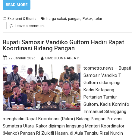
READ MORE
,
,
,
Ekonomi & Bisnis
harga cabai
pangan
Pokok
telur
Leave a comment
Bupati Samosir Vandiko Gultom Hadiri Rapat
Koordinasi Bidang Pangan
22 Januari 2025
SIMBOLON RADJA P
topmetro.news – Bupati
Samosir Vandiko T
Gultom didampingi
Kadis Ketapang
Pertanian Tumiur
Gultom, Kadis Kominfo
Immanuel Sitanggang
menghadiri Rapat Koordinasi (Rakor) Bidang Pangan Provinsi
Sumatera Utara. Rakor dipimpin langsung Menteri Koordinator
(Menko) Pangan RI Zulkifli Hasan, di Aula Tengku Rizal Nurdin