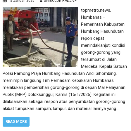
15 Januari 2026
SIMBOLON RADJA P
topmetro.news,
Humbahas –
Pemerintah Kabupaten
Humbang Hasundutan
repon cepat
menindaklanjuti kondisi
gorong-gorong yang
tersumbat di Jalan
Merdeka. Kepala Satuan
Polisi Pamong Praja Humbang Hasundutan Andi Sihombing,
memimpin langsung Tim Pemadam Kebakaran Humbahas
melakukan pembersihan gorong-gorong di depan Mal Pelayanan
Publik (MPP) Doloksanggul, Kamis (15/1/2026). Kegiatan ini
dilaksanakan sebagai respon atas penyumbatan gorong-gorong
akibat tumpukan sampah, lumpur, dan material lainnya yang…
READ MORE