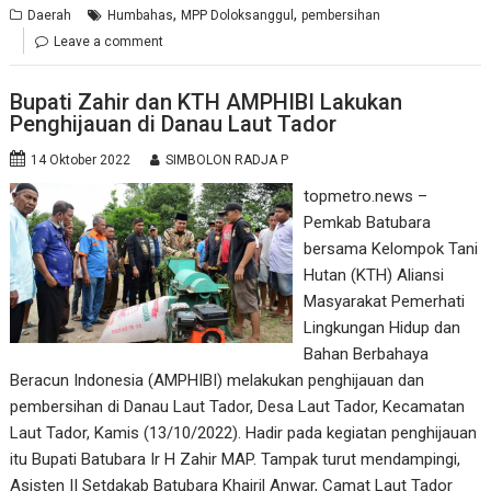
,
,
Daerah
Humbahas
MPP Doloksanggul
pembersihan
Leave a comment
Bupati Zahir dan KTH AMPHIBI Lakukan
Penghijauan di Danau Laut Tador
14 Oktober 2022
SIMBOLON RADJA P
topmetro.news –
Pemkab Batubara
bersama Kelompok Tani
Hutan (KTH) Aliansi
Masyarakat Pemerhati
Lingkungan Hidup dan
Bahan Berbahaya
Beracun Indonesia (AMPHIBI) melakukan penghijauan dan
pembersihan di Danau Laut Tador, Desa Laut Tador, Kecamatan
Laut Tador, Kamis (13/10/2022). Hadir pada kegiatan penghijauan
itu Bupati Batubara Ir H Zahir MAP. Tampak turut mendampingi,
Asisten II Setdakab Batubara Khairil Anwar, Camat Laut Tador