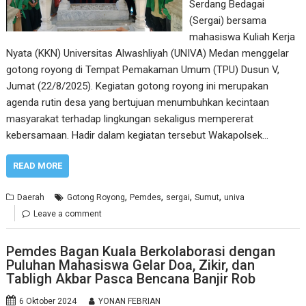
Serdang Bedagai
(Sergai) bersama
mahasiswa Kuliah Kerja
Nyata (KKN) Universitas Alwashliyah (UNIVA) Medan menggelar
gotong royong di Tempat Pemakaman Umum (TPU) Dusun V,
Jumat (22/8/2025). Kegiatan gotong royong ini merupakan
agenda rutin desa yang bertujuan menumbuhkan kecintaan
masyarakat terhadap lingkungan sekaligus mempererat
kebersamaan. Hadir dalam kegiatan tersebut Wakapolsek…
READ MORE
,
,
,
,
Daerah
Gotong Royong
Pemdes
sergai
Sumut
univa
Leave a comment
Pemdes Bagan Kuala Berkolaborasi dengan
Puluhan Mahasiswa Gelar Doa, Zikir, dan
Tabligh Akbar Pasca Bencana Banjir Rob
6 Oktober 2024
YONAN FEBRIAN