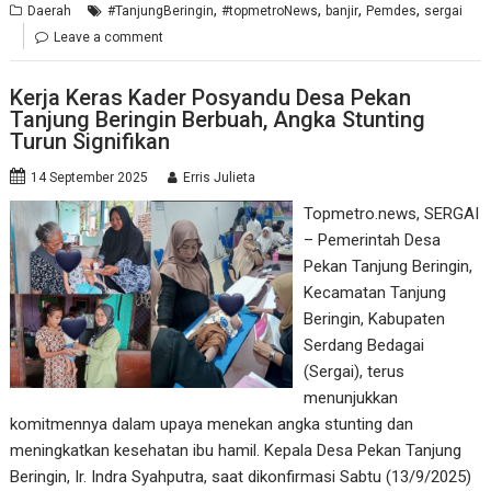
,
,
,
,
Daerah
#TanjungBeringin
#topmetroNews
banjir
Pemdes
sergai
Leave a comment
Kerja Keras Kader Posyandu Desa Pekan
Tanjung Beringin Berbuah, Angka Stunting
Turun Signifikan
14 September 2025
Erris Julieta
Topmetro.news, SERGAI
– Pemerintah Desa
Pekan Tanjung Beringin,
Kecamatan Tanjung
Beringin, Kabupaten
Serdang Bedagai
(Sergai), terus
menunjukkan
komitmennya dalam upaya menekan angka stunting dan
meningkatkan kesehatan ibu hamil. Kepala Desa Pekan Tanjung
Beringin, Ir. Indra Syahputra, saat dikonfirmasi Sabtu (13/9/2025)