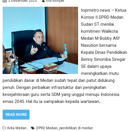
2 Desember 2023
tria sitinjak
topmetro.news – Ketua
Komisi II DPRD Medan
Sudari ST menilai
komitmen Walikota
Medan M Bobby Afif
Nasution bersama
Kepala Dinas Pendidikan
Benny Sinomba Siregar
SE dalam upaya
meningkatkan mutu
pendidikan dasar di Medan sudah tepat dan patut didukung
penuh. Dengan perbaikan infrastuktur dan peningkatan
kesejahteraan guru serta SDM yang unggul menuju Indonesia
emas 2045. Hal itu ia sampaikan kepada wartawan,…
READ MORE
,
Kota Medan
DPRD Medan
pendidikan di medan