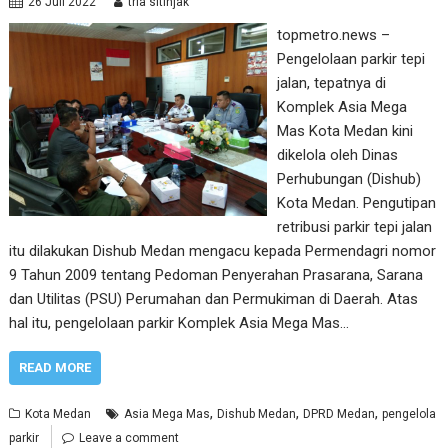
26 Juli 2022
tria sitinjak
topmetro.news –
Pengelolaan parkir tepi
jalan, tepatnya di
Komplek Asia Mega
Mas Kota Medan kini
dikelola oleh Dinas
Perhubungan (Dishub)
Kota Medan. Pengutipan
retribusi parkir tepi jalan
itu dilakukan Dishub Medan mengacu kepada Permendagri nomor
9 Tahun 2009 tentang Pedoman Penyerahan Prasarana, Sarana
dan Utilitas (PSU) Perumahan dan Permukiman di Daerah. Atas
hal itu, pengelolaan parkir Komplek Asia Mega Mas…
READ MORE
,
,
,
Kota Medan
Asia Mega Mas
Dishub Medan
DPRD Medan
pengelola
parkir
Leave a comment