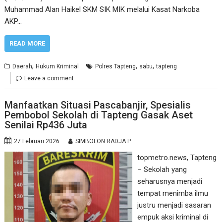
Muhammad Alan Haikel SKM SIK MIK melalui Kasat Narkoba
AKP…
READ MORE
,
,
,
Daerah
Hukum Kriminal
Polres Tapteng
sabu
tapteng
Leave a comment
Manfaatkan Situasi Pascabanjir, Spesialis
Pembobol Sekolah di Tapteng Gasak Aset
Senilai Rp436 Juta
27 Februari 2026
SIMBOLON RADJA P
topmetro.news, Tapteng
– Sekolah yang
seharusnya menjadi
tempat menimba ilmu
justru menjadi sasaran
empuk aksi kriminal di