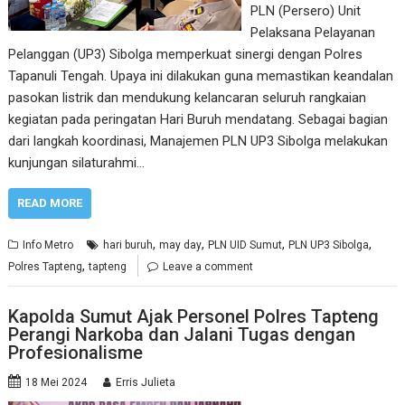
PLN (Persero) Unit
Pelaksana Pelayanan
Pelanggan (UP3) Sibolga memperkuat sinergi dengan Polres
Tapanuli Tengah. Upaya ini dilakukan guna memastikan keandalan
pasokan listrik dan mendukung kelancaran seluruh rangkaian
kegiatan pada peringatan Hari Buruh mendatang. Sebagai bagian
dari langkah koordinasi, Manajemen PLN UP3 Sibolga melakukan
kunjungan silaturahmi…
READ MORE
,
,
,
,
Info Metro
hari buruh
may day
PLN UID Sumut
PLN UP3 Sibolga
,
Polres Tapteng
tapteng
Leave a comment
Kapolda Sumut Ajak Personel Polres Tapteng
Perangi Narkoba dan Jalani Tugas dengan
Profesionalisme
18 Mei 2024
Erris Julieta