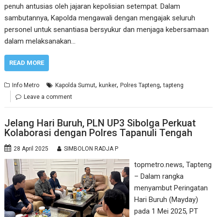
penuh antusias oleh jajaran kepolisian setempat. Dalam
sambutannya, Kapolda mengawali dengan mengajak seluruh
personel untuk senantiasa bersyukur dan menjaga kebersamaan
dalam melaksanakan…
READ MORE
,
,
,
Info Metro
Kapolda Sumut
kunker
Polres Tapteng
tapteng
Leave a comment
Jelang Hari Buruh, PLN UP3 Sibolga Perkuat
Kolaborasi dengan Polres Tapanuli Tengah
28 April 2025
SIMBOLON RADJA P
topmetro.news, Tapteng
– Dalam rangka
menyambut Peringatan
Hari Buruh (Mayday)
pada 1 Mei 2025, PT