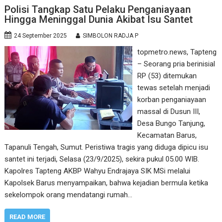
Polisi Tangkap Satu Pelaku Penganiayaan
Hingga Meninggal Dunia Akibat Isu Santet
24 September 2025
SIMBOLON RADJA P
topmetro.news, Tapteng
– Seorang pria berinisial
RP (53) ditemukan
tewas setelah menjadi
korban penganiayaan
massal di Dusun III,
Desa Bungo Tanjung,
Kecamatan Barus,
Tapanuli Tengah, Sumut. Peristiwa tragis yang diduga dipicu isu
santet ini terjadi, Selasa (23/9/2025), sekira pukul 05.00 WIB.
Kapolres Tapteng AKBP Wahyu Endrajaya SIK MSi melalui
Kapolsek Barus menyampaikan, bahwa kejadian bermula ketika
sekelompok orang mendatangi rumah…
READ MORE