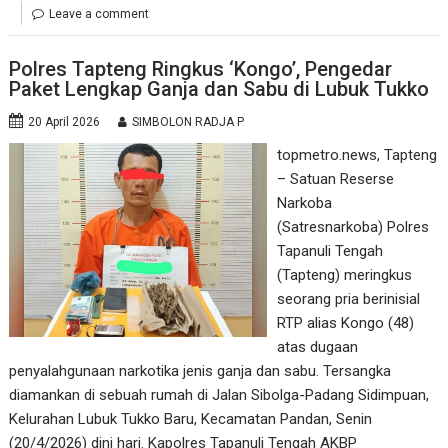
Leave a comment
Polres Tapteng Ringkus ‘Kongo’, Pengedar
Paket Lengkap Ganja dan Sabu di Lubuk Tukko
20 April 2026
SIMBOLON RADJA P
topmetro.news, Tapteng
– Satuan Reserse
Narkoba
(Satresnarkoba) Polres
Tapanuli Tengah
(Tapteng) meringkus
seorang pria berinisial
RTP alias Kongo (48)
atas dugaan
penyalahgunaan narkotika jenis ganja dan sabu. Tersangka
diamankan di sebuah rumah di Jalan Sibolga-Padang Sidimpuan,
Kelurahan Lubuk Tukko Baru, Kecamatan Pandan, Senin
(20/4/2026) dini hari. Kapolres Tapanuli Tengah AKBP