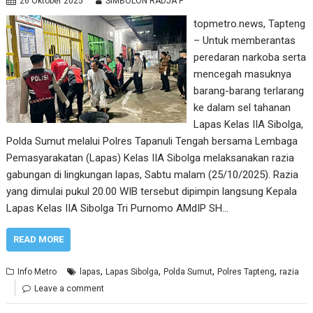
26 Oktober 2025
SIMBOLON RADJA P
topmetro.news, Tapteng
– Untuk memberantas
peredaran narkoba serta
mencegah masuknya
barang-barang terlarang
ke dalam sel tahanan
Lapas Kelas IIA Sibolga,
Polda Sumut melalui Polres Tapanuli Tengah bersama Lembaga
Pemasyarakatan (Lapas) Kelas IIA Sibolga melaksanakan razia
gabungan di lingkungan lapas, Sabtu malam (25/10/2025). Razia
yang dimulai pukul 20.00 WIB tersebut dipimpin langsung Kepala
Lapas Kelas IIA Sibolga Tri Purnomo AMdIP SH…
READ MORE
,
,
,
,
Info Metro
lapas
Lapas Sibolga
Polda Sumut
Polres Tapteng
razia
Leave a comment