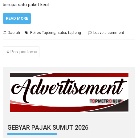
berupa satu paket kecil…
READ MORE
,
,
Daerah
Polres Tapteng
sabu
tapteng
Leave a comment
Navigasi
Pos-pos lama
pos
GEBYAR PAJAK SUMUT 2026