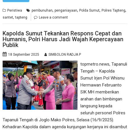
,
,
,
,
Peristiwa
pembunuhan
penganiayaan
Polda Sumut
Polres Tapteng
,
santet
tapteng
Leave a comment
Kapolda Sumut Tekankan Respons Cepat dan
Humanis, Polri Harus Jadi Wajah Kepercayaan
Publik
18 September 2025
SIMBOLON RADJA P
topmetro.news, Tapanuli
Tengah – Kapolda
Sumut Irjen Pol Whisnu
Hermawan Februanto
SIK MH memberikan
arahan dan bimbingan
langsung kepada
seluruh personel Polres
Tapanuli Tengah di Joglo Mako Polres, Selasa (16/9/2025).
Kehadiran Kapolda dalam agenda kunjungan kerjanya ini disambut