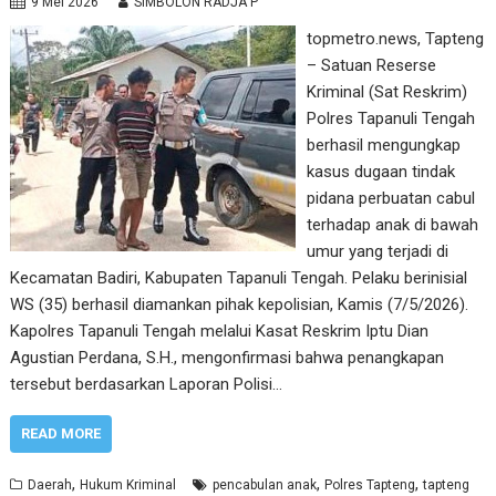
9 Mei 2026
SIMBOLON RADJA P
topmetro.news, Tapteng
– Satuan Reserse
Kriminal (Sat Reskrim)
Polres Tapanuli Tengah
berhasil mengungkap
kasus dugaan tindak
pidana perbuatan cabul
terhadap anak di bawah
umur yang terjadi di
Kecamatan Badiri, Kabupaten Tapanuli Tengah. Pelaku berinisial
WS (35) berhasil diamankan pihak kepolisian, Kamis (7/5/2026).
Kapolres Tapanuli Tengah melalui Kasat Reskrim Iptu Dian
Agustian Perdana, S.H., mengonfirmasi bahwa penangkapan
tersebut berdasarkan Laporan Polisi…
READ MORE
,
,
,
Daerah
Hukum Kriminal
pencabulan anak
Polres Tapteng
tapteng