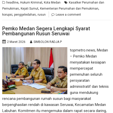
,
,
headline
Hukum Kriminal
Kota Medan
Kasatker Perumahan dan
,
,
,
Pemukiman
Kejati Sumut
Kementerian Perumahan dan Pemukiman
,
,
korupsi
penggeledahan
rusun
Leave a comment
Pemko Medan Segera Lengkapi Syarat
Pembangunan Rusun Seruwai
2 Maret 2026
SIMBOLON RADJA P
topmetro.news, Medan
– Pemko Medan
menyatakan kesiapan
mempercepat
pemenuhan seluruh
persyaratan
administratif dan teknis
guna mendukung
rencana pembangunan rumah susun bagi masyarakat
berpenghasilan rendah di kawasan Seruwai, Kecamatan Medan
Labuhan. Komitmen itu mengemuka dalam rapat secara daring,