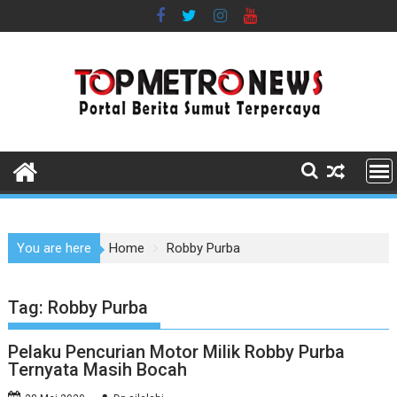
Skip
to
content
You are here
Home
Robby Purba
Tag:
Robby Purba
Pelaku Pencurian Motor Milik Robby Purba
Ternyata Masih Bocah