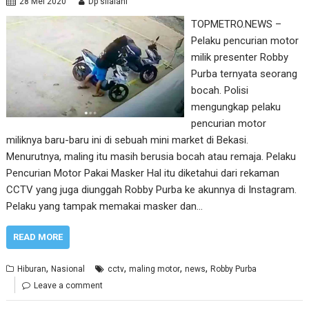
28 Mei 2020
Dp silalahi
TOPMETRO.NEWS –
Pelaku pencurian motor
milik presenter Robby
Purba ternyata seorang
bocah. Polisi
mengungkap pelaku
pencurian motor
miliknya baru-baru ini di sebuah mini market di Bekasi.
Menurutnya, maling itu masih berusia bocah atau remaja. Pelaku
Pencurian Motor Pakai Masker Hal itu diketahui dari rekaman
CCTV yang juga diunggah Robby Purba ke akunnya di Instagram.
Pelaku yang tampak memakai masker dan…
READ MORE
,
,
,
,
Hiburan
Nasional
cctv
maling motor
news
Robby Purba
Leave a comment