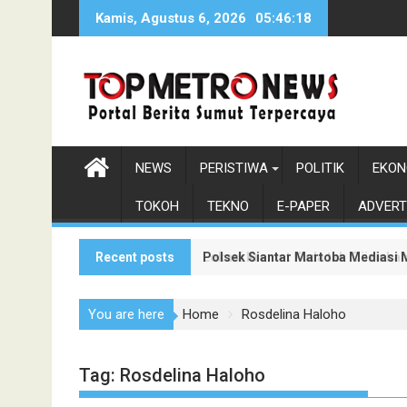
Skip
Kamis, Agustus 6, 2026
05:46:19
to
content
NEWS
PERISTIWA
POLITIK
EKON
TOKOH
TEKNO
E-PAPER
ADVERT
Recent posts
Polsek Siantar Martoba Mediasi 
Lokasi Kramat Kuda tak 'Diizinka
You are here
Home
Rosdelina Haloho
Tag:
Rosdelina Haloho