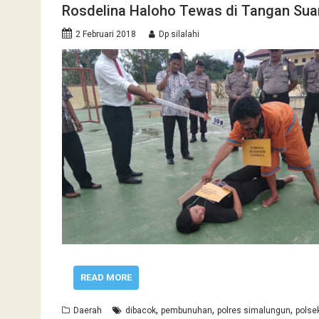
Rosdelina Haloho Tewas di Tangan Suam
2 Februari 2018
Dp silalahi
READ MORE
,
,
,
Daerah
dibacok
pembunuhan
polres simalungun
polse