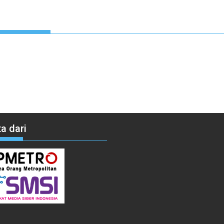
a dari