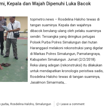
i, Kepala dan Wajah Dipenuhi Luka Bacok
topmetro.news – Rosdelina Haloho tewas di
tangan suaminya. Kepala dan wajahnya
dibacok berulang-ulang oleh pelaku suaminya
sendiri. Tersangka yang diringkus petugas
Polsek Purba Polres Simalungun dari hutan
Haranggaol melakoni rekonstruksi yang digelar
di Markas Polres Simalungun, Pamatangraya,
Kabupaten Simalungun. Jumat (2/2/2018).
Reka ulang adegan (rekonstruksi) itu dilakukan
untuk mendapatkan kronologis peristiwa sadis,
Rosdelina Haloho tewas di tangan suaminya,
Jasalmon Simarmata,…
,
,
k purba
Rosdelina Haloho
Simalungun
Leave a comment