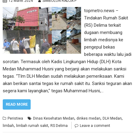
12 Maret 2024
SIMBOLON RADJA P
topmetro.news –
Tindakan Rumah Sakit
(RS) Delima terkait
dugaan membuang
limbah medisnya ke
pengepul bekas
beberapa waktu lalu jadi
sorotan. Termasuk oleh Kadis Lingkungan Hidup (DLH) Kota
Medan Muhammad Husni yang berjanji akan melakukan sanksi
tegas. “TIm DLH Medan sudah melakukan pemeriksaan. Kami
akan berikan santai tegas ke rumah sakit itu. Sanksi teguran akan
segera kami layangkan,” tegas Muhammad Husni,…
READ MORE
,
,
,
Peristiwa
Dinas Kesehatan Medan
dinkes medan
DLH Medan
,
,
limbah
limbah rumah sakit
RS Delima
Leave a comment