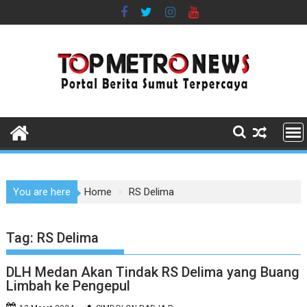
Skip
to
content
You are here
Home
RS Delima
Tag:
RS Delima
DLH Medan Akan Tindak RS Delima yang Buang
Limbah ke Pengepul