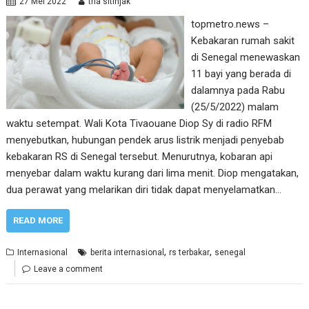
27 Mei 2022
tria sitinjak
topmetro.news –
Kebakaran rumah sakit
di Senegal menewaskan
11 bayi yang berada di
dalamnya pada Rabu
(25/5/2022) malam
waktu setempat. Wali Kota Tivaouane Diop Sy di radio RFM
menyebutkan, hubungan pendek arus listrik menjadi penyebab
kebakaran RS di Senegal tersebut. Menurutnya, kobaran api
menyebar dalam waktu kurang dari lima menit. Diop mengatakan,
dua perawat yang melarikan diri tidak dapat menyelamatkan…
READ MORE
,
,
Internasional
berita internasional
rs terbakar
senegal
Leave a comment