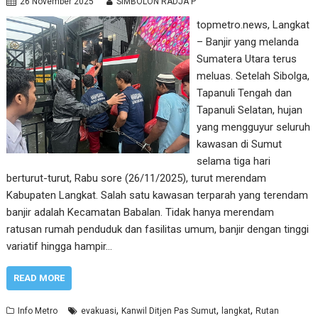
26 November 2025
SIMBOLON RADJA P
topmetro.news, Langkat
– Banjir yang melanda
Sumatera Utara terus
meluas. Setelah Sibolga,
Tapanuli Tengah dan
Tapanuli Selatan, hujan
yang mengguyur seluruh
kawasan di Sumut
selama tiga hari
berturut-turut, Rabu sore (26/11/2025), turut merendam
Kabupaten Langkat. Salah satu kawasan terparah yang terendam
banjir adalah Kecamatan Babalan. Tidak hanya merendam
ratusan rumah penduduk dan fasilitas umum, banjir dengan tinggi
variatif hingga hampir…
READ MORE
,
,
,
Info Metro
evakuasi
Kanwil Ditjen Pas Sumut
langkat
Rutan