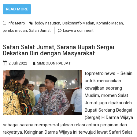
READ MORE
,
,
,
Info Metro
bobby nasution
Diskominfo Medan
Kominfo Medan
,
pemko medan
Safari Jumat
Leave a comment
Safari Salat Jumat, Sarana Bupati Sergai
Dekatkan Diri dengan Masyarakat
2 Juli 2022
SIMBOLON RADJA P
topmetro.news – Selain
untuk menunaikan
kewajiban seorang
Muslim, momen Salat
Jumat juga dipakai oleh
Bupati Serdang Bedagai
(Sergai) H Darma Wijaya
sebagai sarana mempererat jalinan relasi antara pimpinan dan
rakyatnya. Keinginan Darma Wijaya ini terwujud lewat Safari Salat