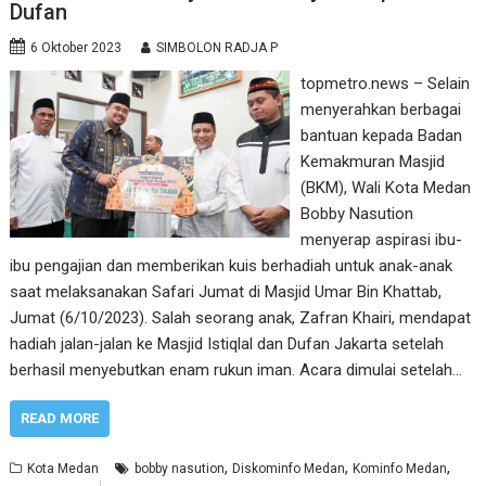
Dufan
6 Oktober 2023
SIMBOLON RADJA P
topmetro.news – Selain
menyerahkan berbagai
bantuan kepada Badan
Kemakmuran Masjid
(BKM), Wali Kota Medan
Bobby Nasution
menyerap aspirasi ibu-
ibu pengajian dan memberikan kuis berhadiah untuk anak-anak
saat melaksanakan Safari Jumat di Masjid Umar Bin Khattab,
Jumat (6/10/2023). Salah seorang anak, Zafran Khairi, mendapat
hadiah jalan-jalan ke Masjid Istiqlal dan Dufan Jakarta setelah
berhasil menyebutkan enam rukun iman. Acara dimulai setelah…
READ MORE
,
,
,
Kota Medan
bobby nasution
Diskominfo Medan
Kominfo Medan