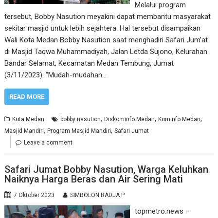
Melalui program
tersebut, Bobby Nasution meyakini dapat membantu masyarakat
sekitar masjid untuk lebih sejahtera. Hal tersebut disampaikan
Wali Kota Medan Bobby Nasution saat menghadiri Safari Jum’at
di Masjid Taqwa Muhammadiyah, Jalan Letda Sujono, Kelurahan
Bandar Selamat, Kecamatan Medan Tembung, Jumat
(3/11/2023). “Mudah-mudahan…
READ MORE
,
,
,
Kota Medan
bobby nasution
Diskominfo Medan
Kominfo Medan
,
,
Masjid Mandiri
Program Masjid Mandiri
Safari Jumat
Leave a comment
Safari Jumat Bobby Nasution, Warga Keluhkan
Naiknya Harga Beras dan Air Sering Mati
7 Oktober 2023
SIMBOLON RADJA P
topmetro.news –