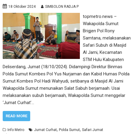
18 Oktober 2024
SIMBOLON RADJA P
topmetro.news –
Wakapolda Sumut
Brigjen Pol Rony
Samtana, melaksanakan
Safari Subuh di Masjid
Al Jami, Kecamatan
STM Hulu Kabupaten
Deliserdang, Jumat (18/10/2024). Didampingi Direktur Binmas
Polda Sumut Kombes Pol Yus Nurjaman dan Kabid Humas Polda
Sumut Kombes Pol Hadi Wahyudi, setibanya di Masjid Al Jami
Wakapolda Sumut menunaikan Salat Sabuh berjamaah. Usai
melaksanakan subuh berjamaah, Wakapolda Sumut menggelar
‘Jumat Curhat’…
READ MORE
,
,
Info Metro
Jumat Curhat
Polda Sumut
Safari Jumat