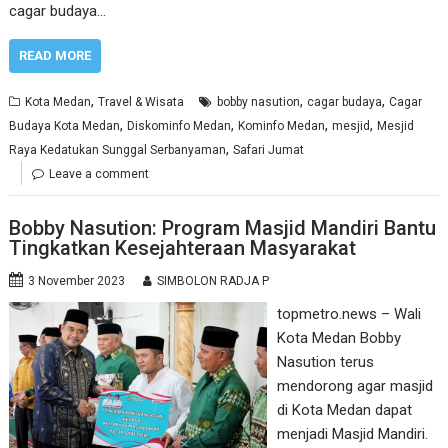
cagar budaya…
READ MORE
,
,
,
Kota Medan
Travel & Wisata
bobby nasution
cagar budaya
Cagar
,
,
,
,
Budaya Kota Medan
Diskominfo Medan
Kominfo Medan
mesjid
Mesjid
,
Raya Kedatukan Sunggal Serbanyaman
Safari Jumat
Leave a comment
Bobby Nasution: Program Masjid Mandiri Bantu
Tingkatkan Kesejahteraan Masyarakat
3 November 2023
SIMBOLON RADJA P
topmetro.news – Wali
Kota Medan Bobby
Nasution terus
mendorong agar masjid
di Kota Medan dapat
menjadi Masjid Mandiri.