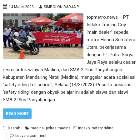
14 Maret 2023
SIMBOLON RADJA P
topmetro.news – PT
Indako Trading Coy,
‘main dealer’ sepeda
motor Honda Sumatera
Utara, bekerjasama
dengan PT Putra Surya
Jaya Raya selaku dealer
resmi untuk wilayah Madina, dan SMA 2 Plus Panyabungan
Kabupaten Mandailing Natal (Madina), menggelar acara sosialiasi
‘safety riding for school’, Selasa (14/3/2023). Peserta sosialiasi
‘safety riding’ dengan obyek pelajar ini adalah siswa dan siswi
SMA 2 Plus Panyabungan.…
READ MORE
,
,
,
Daerah
madina
polres madina
PT Indako
safety riding
Leave a comment