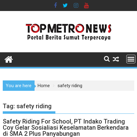
Skip
to
content
You are here
Home
safety riding
Tag:
safety riding
Safety Riding For School, PT Indako Trading
Coy Gelar Sosialiasi Keselamatan Berkendara
di SMA 2 Plus Panyabungan