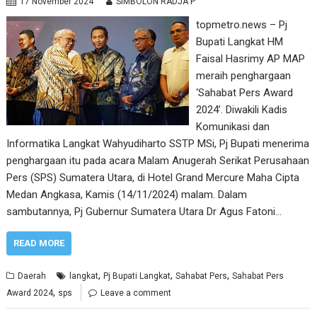
17 November 2024
SIMBOLON RADJA P
topmetro.news – Pj
Bupati Langkat HM
Faisal Hasrimy AP MAP
meraih penghargaan
‘Sahabat Pers Award
2024’. Diwakili Kadis
Komunikasi dan
Informatika Langkat Wahyudiharto SSTP MSi, Pj Bupati menerima
penghargaan itu pada acara Malam Anugerah Serikat Perusahaan
Pers (SPS) Sumatera Utara, di Hotel Grand Mercure Maha Cipta
Medan Angkasa, Kamis (14/11/2024) malam. Dalam
sambutannya, Pj Gubernur Sumatera Utara Dr Agus Fatoni…
READ MORE
,
,
,
Daerah
langkat
Pj Bupati Langkat
Sahabat Pers
Sahabat Pers
,
Award 2024
sps
Leave a comment